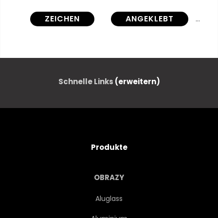
ZEICHEN
ANGEKLEBT
ENTWERFEN
PAPIER
MARKER
ANTIKES
Schnelle Links
(erweitern)
JAHRGANG
RAHMEN
LANDESGRENZEN
DEKORATIV
Produkte
ELEMENTE
EMBLEM
OBRAZY
MUSTERN
VICTORIAN
Aluglass