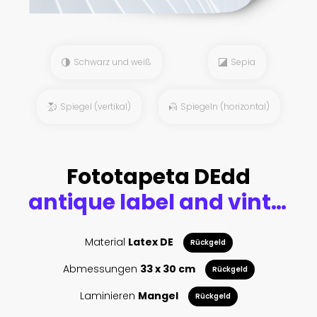
Schwarz und weiß
Sepia
Spiegel (vertikal)
Spiegeln (horizontal)
Fototapeta DEdd
antique label and vintage banner retro style frame border.
Material
Latex DE
Rückgeld
Abmessungen
33 x 30 cm
Rückgeld
Laminieren
Mangel
Rückgeld