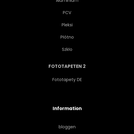
Aluminium
TYPOGRAPHIE
GRAFIK
PCV
PRÄMIE
RETRO
Pleksi
Płótno
HINTERGRUND
RUSTIKAL
Szkło
POSTERS
FLORAL
FOTOTAPETEN 2
VORLAGE
STIL
Fototapety DE
QUALITÄT
ZERTIFIKAT
Information
GEZEICHNET
SAMMLUNG
bloggen
DEKORATION
GRUNGE