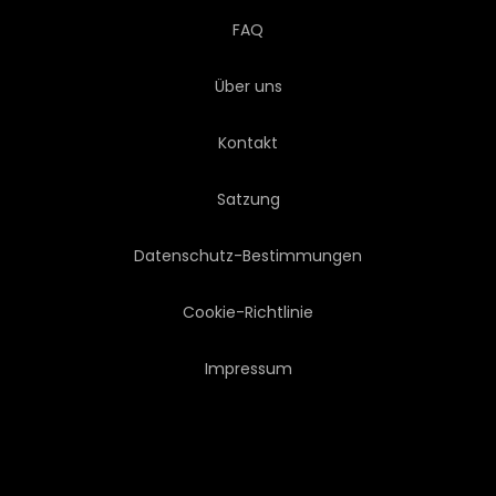
FAQ
ABBILDUNG
EINLADUNG
Über uns
ALT
SYMBOL
Kontakt
CLASSIC
LUXUS
Satzung
ELEGANT
KÖNIGLICH
Datenschutz-Bestimmungen
BOUTIQUEN
VERZIERT
Cookie-Richtlinie
Impressum
LINIE
WIRBEL
ORNAMENT