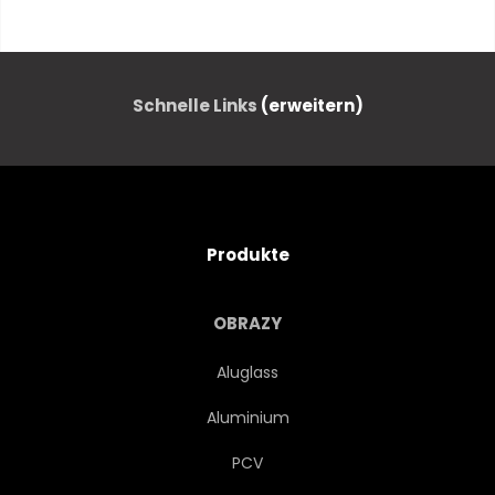
GEPÄCK
TOURISTEN
SONNENUNTERGANG
KOFFER
Schnelle Links
(erweitern)
GEPÄCK
ERFORSCHEN
KAUKASIER
REISE
Produkte
STRASSEN
TASCHE
OBRAZY
TRIP
TOURISMUS
Aluglass
Aluminium
SPASS
AKTIV
PCV
PERSONENWAGEN
URLAUB