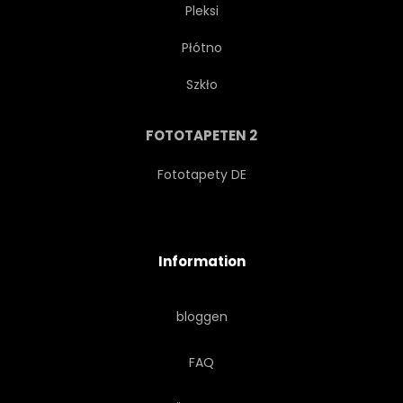
Pleksi
Płótno
ABENTEUER
SIGHTSEEING
Szkło
TRAVELLING
OUTDOORS
FOTOTAPETEN 2
JAHRGANG
LEISURE
Fototapety DE
HIMMEL
RUCKSACK
Information
HAUFEN
VERKEHR
bloggen
LANDSCHAFT
REGAL
FAQ
STAMM
RETRO