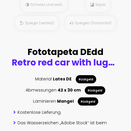
Schwarz und weiß
Sepia
Spiegel (vertikal)
Spiegeln (horizontal)
Fototapeta DEdd
Retro red car with luggage on roof rack at sunset. Travel, vacation concepts.
Material
Latex DE
Rückgeld
Abmessungen
42 x 30 cm
Rückgeld
Laminieren
Mangel
Rückgeld
Kostenlose Lieferung.
Das Wasserzeichen „Adobe Stock“ ist beim