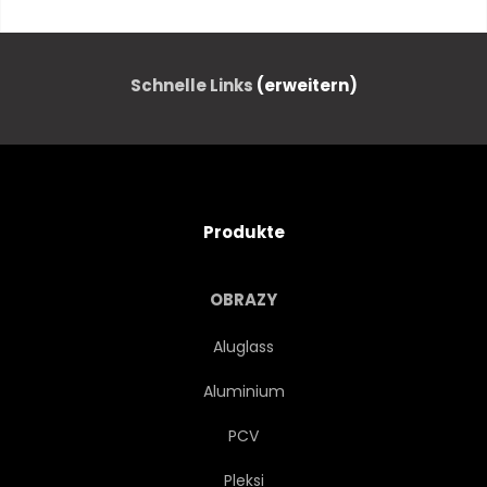
BAUM
NÄHE
TOSKANA
SCHÖNHEIT
Schnelle Links
(erweitern)
TAGE
UMWELT
ITALIEN
REISE
Produkte
LANDSCHAFT
NATUR
OBRAZY
NIEMAND
OUTDOORS
Aluglass
Aluminium
STRASSEN
PCV
SONNENUNTERGANG
BAUM
Pleksi