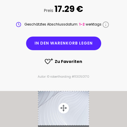
17.29 €
Preis
Geschätztes Abschlussdatum:
1-2
werktags
IN DEN WARENKORB LEGEN
Zu Favoriten
Autor: © robertharding #113050170