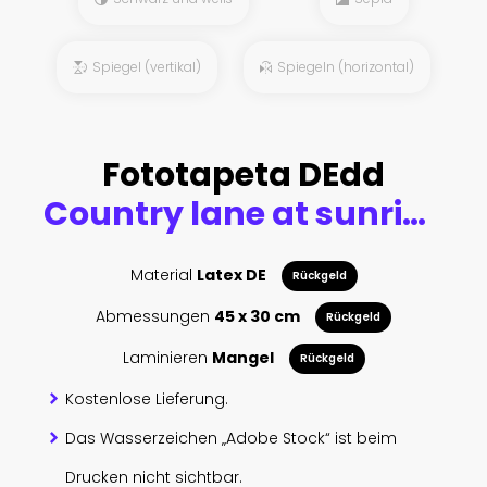
Spiegel (vertikal)
Spiegeln (horizontal)
Fototapeta DEdd
Country lane at sunrise, with sun shining through trees, near Pienza, Tuscany
Material
Latex DE
Rückgeld
Abmessungen
45 x 30 cm
Rückgeld
Laminieren
Mangel
Rückgeld
Kostenlose Lieferung.
Das Wasserzeichen „Adobe Stock“ ist beim
Drucken nicht sichtbar.