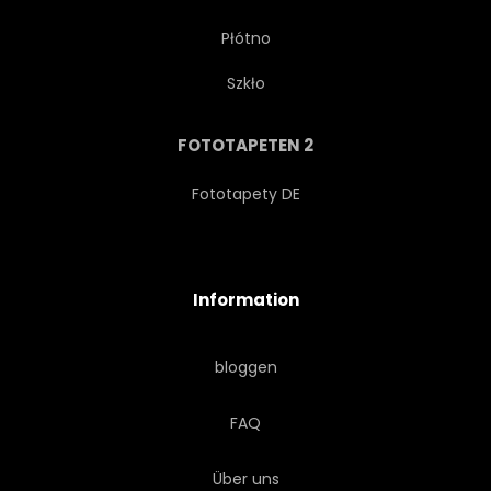
Płótno
FARBE
FARBE
Szkło
MORGENGRAUEN
FOTOTAPETEN 2
TAGESANBRUCH
TAGESZEITEN
Fototapety DE
EU
EUROPÄISCH
Information
ITALIENISCH
MITTELMEER
bloggen
AUSSEN
LANDSCHAFTLICH
FAQ
STRASSE
SONNENUNTERGANG
Über uns