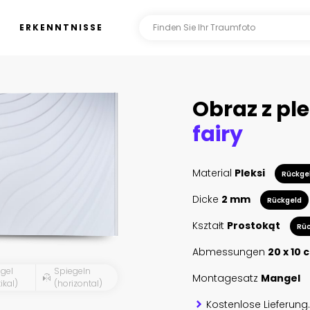
ERKENNTNISSE
Obraz z ple
fairy
Material
Pleksi
Rückge
Dicke
2 mm
Rückgeld
Kształt
Prostokąt
Rüc
Abmessungen
20 x 10 
gel
Spiegeln
Montagesatz
Mangel
ikal)
(horizontal)
Kostenlose Lieferung.