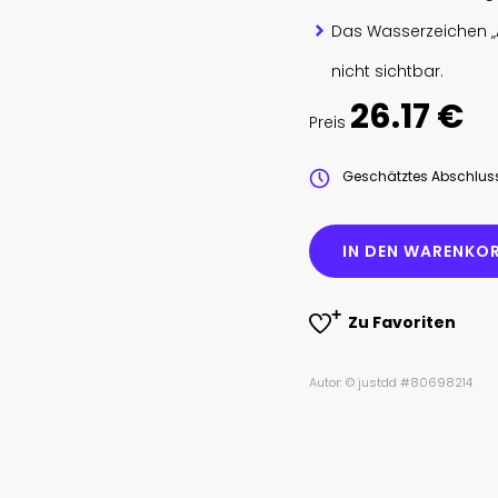
Das Wasserzeichen „
nicht sichtbar.
26.17 €
Preis
Geschätztes Abschlu
IN DEN WARENKOR
Zu Favoriten
Autor: © justdd #80698214