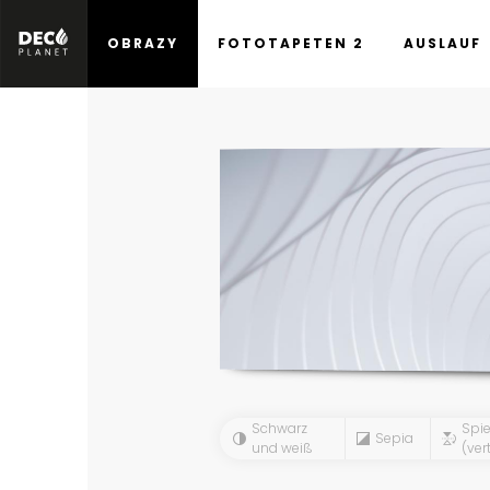
OBRAZY
FOTOTAPETEN 2
AUSLAUF
Schwarz
Spie
Sepia
und weiß
(vert