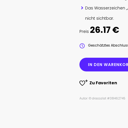
Das Wasserzeichen „
nicht sichtbar.
26.17 €
Preis
Geschätztes Abschlu
IN DEN WARENKOR
Zu Favoriten
Autor: © dracozlat #38462745