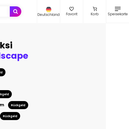
Speisekarte
Favorit
Korb
Deutschland
ksi
dscape
ld
kgeld
cm
Rückgeld
Rückgeld