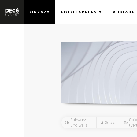
OBRAZY
FOTOTAPETEN 2
AUSLAUF
Schwarz
Spie
Sepia
und weiß
(vert