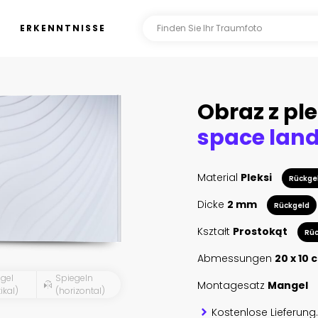
ERKENNTNISSE
Obraz z ple
space lan
Material
Pleksi
Rückge
Dicke
2 mm
Rückgeld
Kształt
Prostokąt
Rüc
Abmessungen
20 x 10 
gel
Spiegeln
Montagesatz
Mangel
ikal)
(horizontal)
Kostenlose Lieferung.