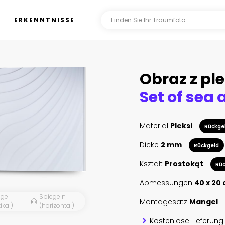
ERKENNTNISSE
Obraz z ple
Material
Pleksi
Rückge
Dicke
2 mm
Rückgeld
Kształt
Prostokąt
Rüc
Abmessungen
40 x 20
gel
Spiegeln
Montagesatz
Mangel
ikal)
(horizontal)
Kostenlose Lieferung.