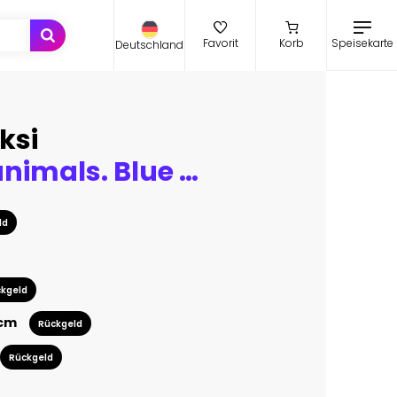
Speisekarte
Favorit
Korb
Deutschland
ksi
Set of sea animals. Blue watercolor ocean fish, Medusa, whale, seahorse
ld
kgeld
 cm
Rückgeld
Rückgeld