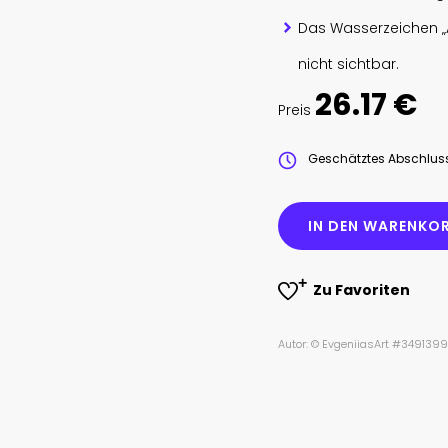
Das Wasserzeichen „
nicht sichtbar.
26.17 €
Preis
Geschätztes Abschlu
IN DEN WARENKOR
Zu Favoriten
Autor: © EvgeniiasArt #349139