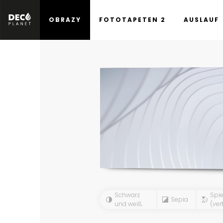
OBRAZY
FOTOTAPETEN 2
AUSLAUF
Schwarz
Spie
Sepia
und weiß
(vert