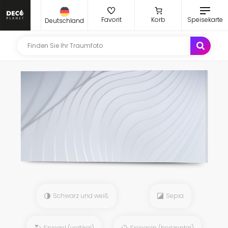
Favorit
Korb
Speisekarte
Deutschland
Schwarz und weiß
Sepia
Spiegel (vertikal)
Spiegeln (horizontal)