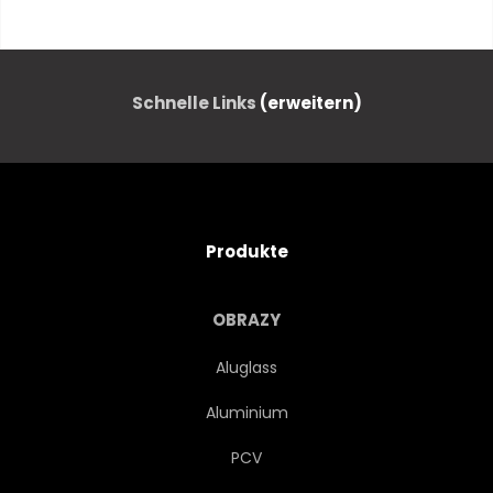
ARCHITEKTUR
HIMMEL
ORIENTIERUNGSPUNKT
Schnelle Links
(erweitern)
WOLKEN
BAUM
HIGHLAND
GEBÄUDE
Produkte
BERG
TURM
REISEN
OBRAZY
LANDSCHAFT
HANG
Aluglass
Aluminium
GRAU
HORIZONTALE
PCV