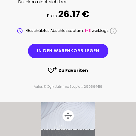
Drucken nicht sichtbar.
26.17 €
Preis
Geschätztes Abschlussdatum:
1-3
werktags
IN DEN WARENKORB LEGEN
Zu Favoriten
Autor: © Ogik Jatmiko/Scopio #290564416