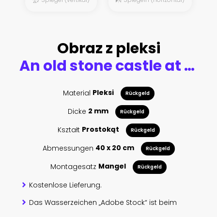
Obraz z pleksi
An old stone castle at the end of a coblestone road
Material
Pleksi
Rückgeld
Dicke
2 mm
Rückgeld
Kształt
Prostokąt
Rückgeld
Abmessungen
40 x 20 cm
Rückgeld
Montagesatz
Mangel
Rückgeld
Kostenlose Lieferung.
Das Wasserzeichen „Adobe Stock“ ist beim