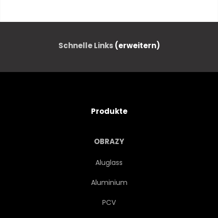
AKTIV
BETÄTIGUNG
ABENTEUER
ALLEIN
Schnelle Links
(erweitern)
HINTERGRUND
BLAU
KLAR
KLIPPEN
Produkte
WOLKEN
KALT
TAGE
OBRAZY
ENTDECKUNGSREISE
Aluglass
Aluminium
ERFORSCHUNGEN
EXTREM
PCV
FREIHEIT
HOCH