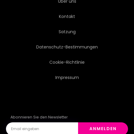
Über uns
VERSCHNEIT
SPORT
Kontakt
TRIBÜNE
STEHENDES
Satzung
GIPFEL
FROH
Datenschutz-Bestimmungen
OBERTEILE
TOURISMUS
Cookie-Richtlinie
Impressum
TOURISTEN
REISEN
SIEG
ANBLICK
WEISS
Abonnieren Sie den Newsletter
ANMELDEN