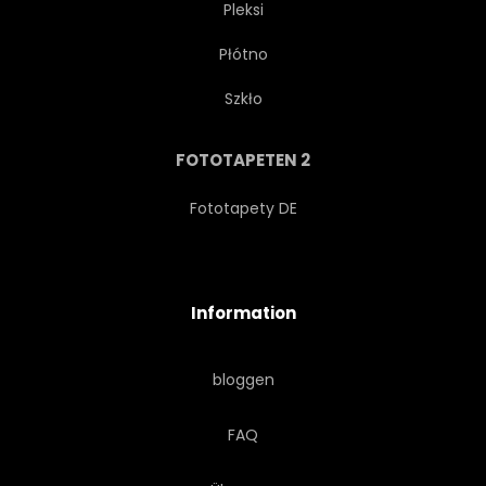
Pleksi
Płótno
WANDERER
WANDERN
Szkło
LANDSCHAFT
LICHT
FOTOTAPETEN 2
MANN
BERGSTEIGERIN
Fototapety DE
NATUR
OUTDOORS
Information
PIKE
LANDSCHAFTLICH
bloggen
SILHOUETTE
HIMMEL
FAQ
SKYLINE
SCHNEE