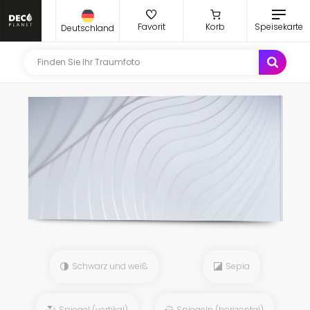
Favorit
Korb
Speisekarte
Deutschland
Schwarz und weiß
Sepia
Spiegel (vertikal)
Spiegeln (horizontal)