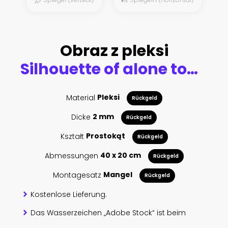
Obraz z pleksi
Silhouette of alone tourist standing on snowy mountain top in winner pose with raised hands enjoying view and achievement on bright sunny winter day. Adventure, outdoors activities, healthy lifestyle.
Material
Pleksi
Rückgeld
Dicke
2 mm
Rückgeld
Kształt
Prostokąt
Rückgeld
Abmessungen
40 x 20 cm
Rückgeld
Montagesatz
Mangel
Rückgeld
Kostenlose Lieferung.
Das Wasserzeichen „Adobe Stock“ ist beim