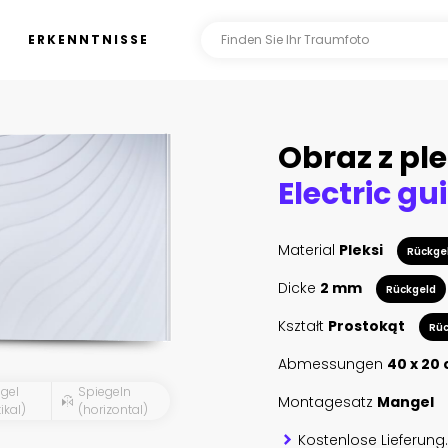
ERKENNTNISSE
Obraz z ple
Material
Pleksi
Rückge
Dicke
2 mm
Rückgeld
Kształt
Prostokąt
Rüc
Abmessungen
40 x 20
gel
Spiegeln
Montagesatz
Mangel
ikal)
(horizontal)
Kostenlose Lieferung.