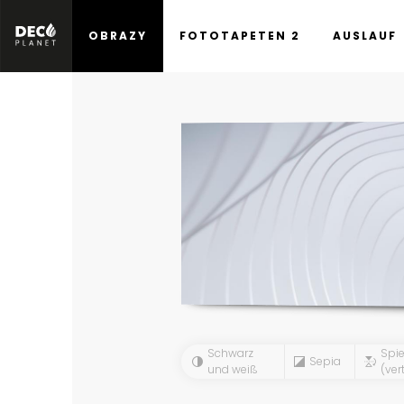
OBRAZY
FOTOTAPETEN 2
AUSLAUF
Schwarz
Spie
Sepia
und weiß
(vert