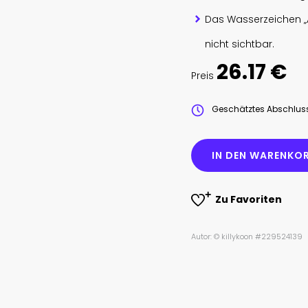
Das Wasserzeichen „
nicht sichtbar.
26.17 €
Preis
Geschätztes Abschlu
IN DEN WARENKOR
Zu Favoriten
Autor: © killykoon #229524139