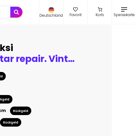
Speisekarte
Favorit
Korb
Deutschland
ksi
Electric guitar repair. Vintage electric guitar on a guitar repair work shop. Single cutaway solid body guitar, gold color. shallow depth of view, intentionally shot with low key shadows.
ld
kgeld
 cm
Rückgeld
Rückgeld