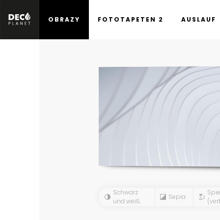
OBRAZY
FOTOTAPETEN 2
AUSLAUF
Schwarz
Spie
Sepia
und weiß
(vert