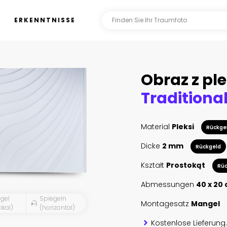
ERKENNTNISSE
Obraz z ple
Material
Pleksi
Rückge
Dicke
2 mm
Rückgeld
Kształt
Prostokąt
Rüc
Abmessungen
40 x 20
gel
Spiegeln
Montagesatz
Mangel
ikal)
(horizontal)
Kostenlose Lieferung.