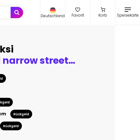
Speisekarte
Favorit
Korb
Deutschland
ksi
Traditional narrow streets with floral decoration in Greece. Skopelos island
ld
kgeld
 cm
Rückgeld
Rückgeld