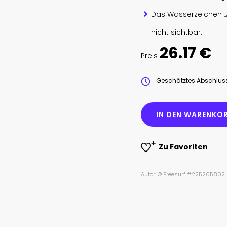
Das Wasserzeichen „
nicht sichtbar.
26.17 €
Preis
Geschätztes Abschlu
IN DEN WARENKOR
Zu Favoriten
Autor: © Freesurf #225205802