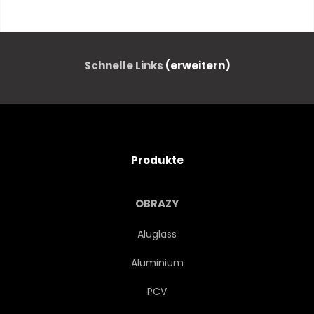
JUNG
JUGENDZEIT
LITTLE
KLEIN
Schnelle Links
(erweitern)
KINDHEIT
STUDENTEN
PUPILLE
BALL
Produkte
BASKETBALL
JUNGE
OBRAZY
GESPANN
SPASS
Aluglass
Aluminium
SPORT
SPIEL
PCV
ABBILDUNG
GRAFIK