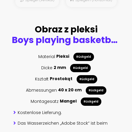
Obraz z pleksi
Boys playing basketball on white background
Material
Pleksi
Rückgeld
Dicke
2 mm
Rückgeld
Kształt
Prostokąt
Rückgeld
Abmessungen
40 x 20 cm
Rückgeld
Montagesatz
Mangel
Rückgeld
Kostenlose Lieferung.
Das Wasserzeichen „Adobe Stock“ ist beim