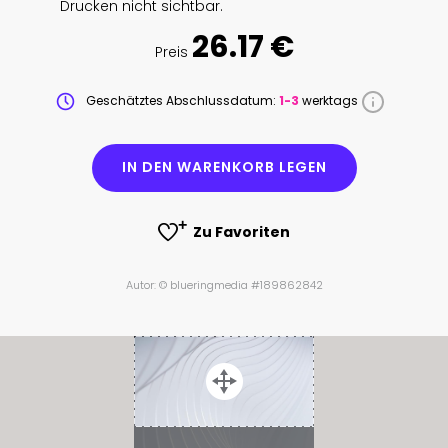
Drucken nicht sichtbar.
26.17 €
Preis
Geschätztes Abschlussdatum:
1-3
werktags
IN DEN WARENKORB LEGEN
Zu Favoriten
Autor: © blueringmedia #189862842