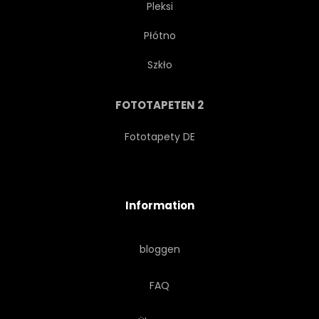
Pleksi
Płótno
BILD
CLIPART
Szkło
CLIPART
STUTZEN
FOTOTAPETEN 2
KUNST
HINTERGRUND
Fototapety DE
ZEICHNUNG
ABBILD
Information
VEKTOR
bloggen
FAQ