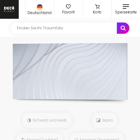
Favorit
Korb
Speisekarte
Deutschland
Schwarz und weiß
Sepia
Spiegel (vertikal)
Spiegeln (horizontal)