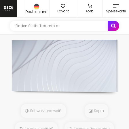
Favorit
Korb
Speisekarte
Deutschland
Schwarz und weiß
Sepia
Spiegel (vertikal)
Spiegeln (horizontal)