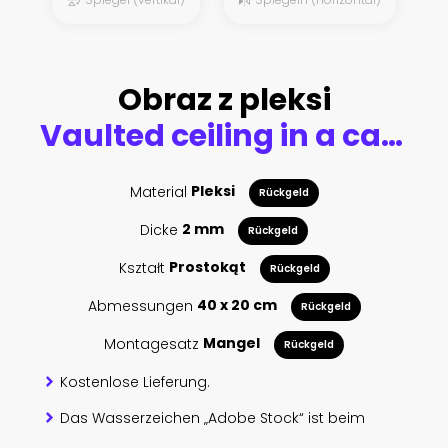
Obraz z pleksi
Vaulted ceiling in a cathedral
Material
Pleksi
Rückgeld
Dicke
2 mm
Rückgeld
Kształt
Prostokąt
Rückgeld
Abmessungen
40 x 20 cm
Rückgeld
Montagesatz
Mangel
Rückgeld
Kostenlose Lieferung.
Das Wasserzeichen „Adobe Stock“ ist beim