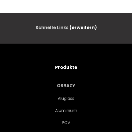
JAZZ
FELS
MUSIK
ABSTRAKT
FIGUR
Schnelle Links
(erweitern)
BELEUCHTUNG
STUDIO
DUNKEL
SCHWARZ
Produkte
HIGHLIGHT
KONTRAST
OBRAZY
SCHNUR
GENICK
Aluglass
Aluminium
KÖRPER
OBJEKT
PCV
STILLEBEN
DETAILS