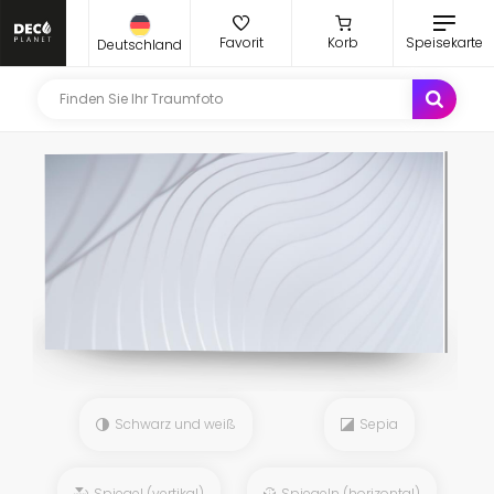
Favorit
Korb
Speisekarte
Deutschland
Schwarz und weiß
Sepia
Spiegel (vertikal)
Spiegeln (horizontal)