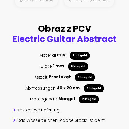
Obraz z PCV
Electric Guitar Abstract
Material
PCV
Rückgeld
Dicke
1 mm
Rückgeld
Kształt
Prostokąt
Rückgeld
Abmessungen
40 x 20 cm
Rückgeld
Montagesatz
Mangel
Rückgeld
Kostenlose Lieferung.
Das Wasserzeichen „Adobe Stock“ ist beim