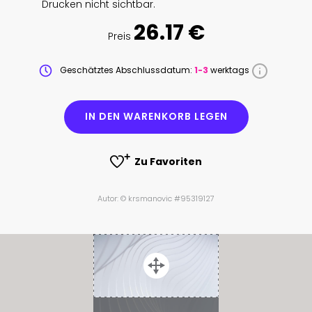
Drucken nicht sichtbar.
26.17 €
Preis
Geschätztes Abschlussdatum:
1-3
werktags
IN DEN WARENKORB LEGEN
Zu Favoriten
Autor: © krsmanovic #95319127