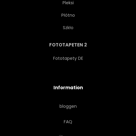
Pleksi
Płótno
CLOSE-UP
KLASSIK
Szkło
ENTWERFEN
STIL
FOTOTAPETEN 2
KUNST
KUNSTVOLL
Fototapety DE
KONZEPT
KONZEPTIONELL
Information
KLANG
JAHRGANG
bloggen
RETRO
FAQ