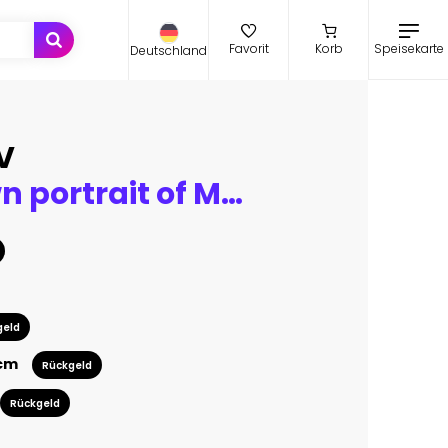
Speisekarte
Favorit
Korb
Deutschland
V
Hand drawn portrait of Monkey with mirror sunglasses. Vector isolated elements.
geld
 cm
Rückgeld
Rückgeld