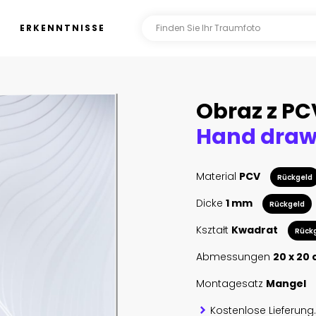
ERKENNTNISSE
Obraz z PC
Material
PCV
Rückgeld
Dicke
1 mm
Rückgeld
Kształt
Kwadrat
Rück
Abmessungen
20 x 20
Montagesatz
Mangel
Kostenlose Lieferung.