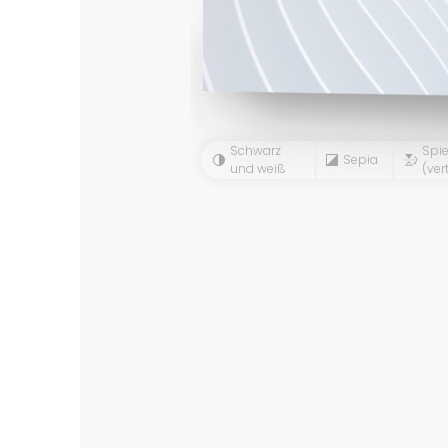
Schwarz
Spie
Sepia
und weiß
(vert