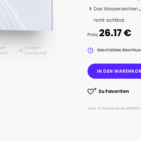
Das Wasserzeichen „
nicht sichtbar.
26.17 €
Preis
gel
Spiegeln
Geschätztes Abschlu
ikal)
(horizontal)
IN DEN WARENKOR
Zu Favoriten
Autor: © Victoria Novak #85410