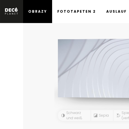
OBRAZY
FOTOTAPETEN 2
AUSLAUF
Schwarz
Spie
Sepia
und weiß
(vert