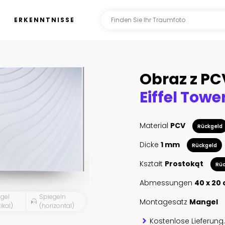
ERKENNTNISSE
Obraz z PC
Material
PCV
Rückgeld
Dicke
1 mm
Rückgeld
Kształt
Prostokąt
Rüc
Abmessungen
40 x 20
gel
Spiegeln
Montagesatz
Mangel
ikal)
(horizontal)
Kostenlose Lieferung.