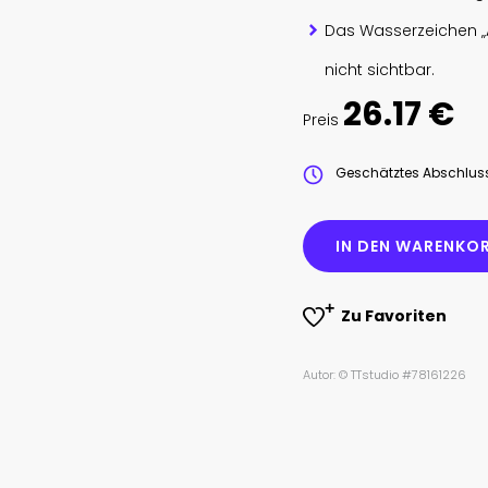
Das Wasserzeichen „
nicht sichtbar.
26.17 €
Preis
Geschätztes Abschlu
IN DEN WARENKOR
Zu Favoriten
Autor: © TTstudio #78161226