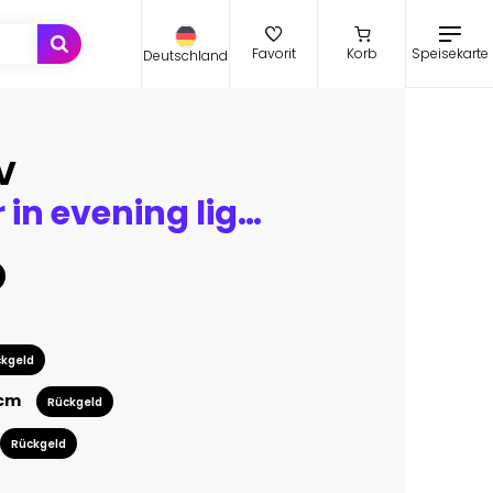
Speisekarte
Favorit
Korb
Deutschland
V
Eiffel Tower in evening light, Paris, France
kgeld
 cm
Rückgeld
Rückgeld