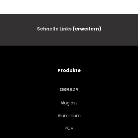
ARABISCH
AROMA
HINTERGRUND
GETRÄNKE
Schnelle Links
(erweitern)
SCHWARZ
FRÜHSTÜCKEN
BRAUN
CAFÉ
Produkte
KOFFEIN
CAPPUCCINO
OBRAZY
CLOSE-UP
KAKAO
Aluglass
Aluminium
DUNKEL
TRINKEN
PCV
ESPRESSO
MILCHKAFFEE