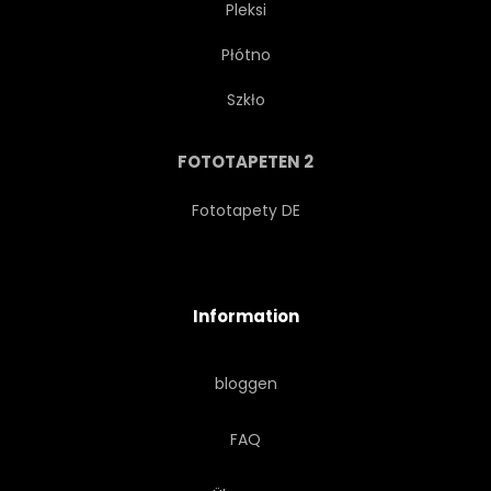
Pleksi
Płótno
MAKRO
MOCHA
Szkło
NATÜRLICH
BRATEN
FOTOTAPETEN 2
BODEN
Fototapety DE
Information
bloggen
FAQ