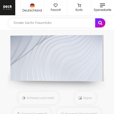
Favorit
Korb
Speisekarte
Deutschland
Schwarz und weiß
Sepia
Spiegel (vertikal)
Spiegeln (horizontal)