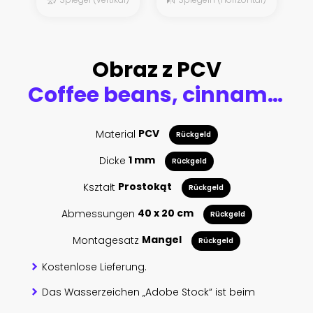
Obraz z PCV
Coffee beans, cinnamon sticks and star anise
Material
PCV
Rückgeld
Dicke
1 mm
Rückgeld
Kształt
Prostokąt
Rückgeld
Abmessungen
40 x 20 cm
Rückgeld
Montagesatz
Mangel
Rückgeld
Kostenlose Lieferung.
Das Wasserzeichen „Adobe Stock“ ist beim