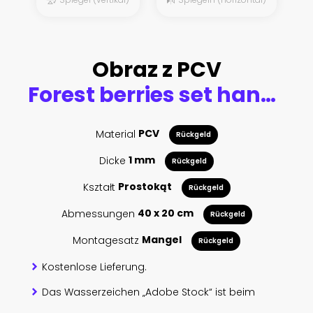
Obraz z PCV
Forest berries set hand drawn watercolor illustration isolated on white background
Material
PCV
Rückgeld
Dicke
1 mm
Rückgeld
Kształt
Prostokąt
Rückgeld
Abmessungen
40 x 20 cm
Rückgeld
Montagesatz
Mangel
Rückgeld
Kostenlose Lieferung.
Das Wasserzeichen „Adobe Stock“ ist beim