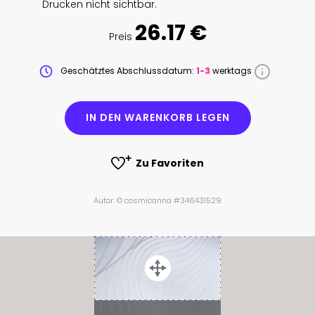
Drucken nicht sichtbar.
26.17 €
Preis
Geschätztes Abschlussdatum:
1-3
werktags
IN DEN WARENKORB LEGEN
Zu Favoriten
Autor: © cosmicanna #346431529