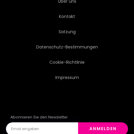
Über uns
KUNST
ENTWERFEN
Kontakt
FEEDS
ERDBEERE
Satzung
STACHELBEERE
HIMBEEREN
Datenschutz-Bestimmungen
BROMBEERE
PREISELBEEREN
Cookie-Richtlinie
Impressum
GÄRTEN
VEGETARISCH
LEBENSMITTELGESCHÄFT
FRISCH
ROH
BEERE
Abonnieren Sie den Newsletter
ANMELDEN