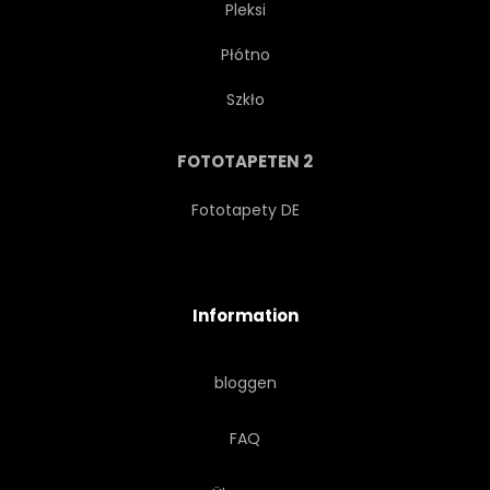
Pleksi
Płótno
NACHSPEISE
GANZE
Szkło
LAUBWERK
NATÜRLICH
FOTOTAPETEN 2
ARTWORK
GEZEICHNET
Fototapety DE
ZEICHNUNG
WASSERFARBEN
Information
MALEREI
GESUNDHEIT
bloggen
ABBILDUNG
SAMMLUNG
FAQ
HAND
KÖSTLICH