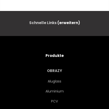
ISOLIERT
BLATT
WEISS
SAFTIGES
Schnelle Links
(erweitern)
GESUND
SICH GESUND ERNÄHREN
Produkte
FRISCHE
ANTIOXIDANS
OBRAZY
ORGANISCH
Aluglass
Aluminium
GESUNDE ERNÄHRUNG
PCV
HINTERGRUND
WALD