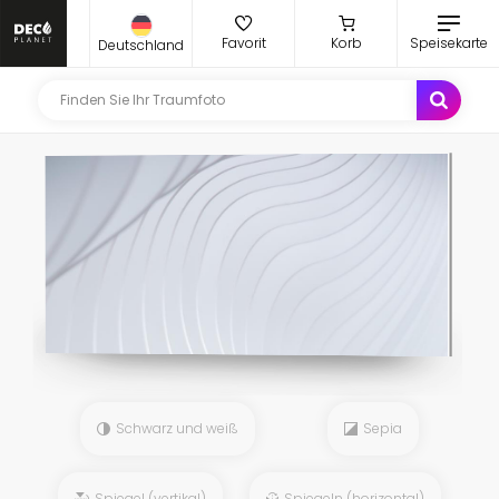
Favorit
Korb
Speisekarte
Deutschland
Schwarz und weiß
Sepia
Spiegel (vertikal)
Spiegeln (horizontal)