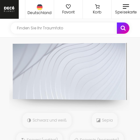
Favorit
Korb
Speisekarte
Deutschland
Schwarz und weiß
Sepia
Spiegel (vertikal)
Spiegeln (horizontal)