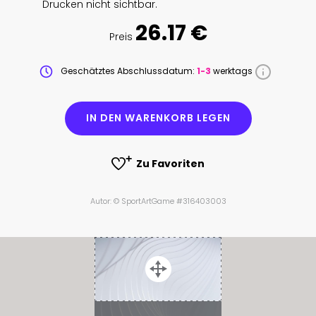
Drucken nicht sichtbar.
26.17 €
Preis
Geschätztes Abschlussdatum:
1-3
werktags
IN DEN WARENKORB LEGEN
Zu Favoriten
Autor: © SportArtGame #316403003