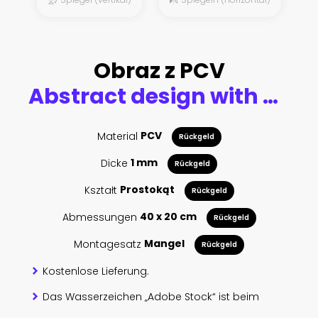
Obraz z PCV
Abstract design with soccer ball. Grunge style. Background for football. Sports horizontal banner template.
Material
PCV
Rückgeld
Dicke
1 mm
Rückgeld
Kształt
Prostokąt
Rückgeld
Abmessungen
40 x 20 cm
Rückgeld
Montagesatz
Mangel
Rückgeld
Kostenlose Lieferung.
Das Wasserzeichen „Adobe Stock“ ist beim