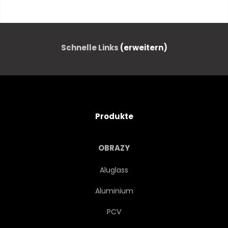
AKTIV
KUNST
BALL
SCHWARZ
BÜRSTE
Schnelle Links
(erweitern)
KALLIGRAPHIE
MEISTERSCHAFT
WETTBEWERB
KONZEPT
Produkte
KREATIV
VERSCHMUTZT
OBRAZY
ELEMENTE
AUSSTATTUNG
Aluglass
Aluminium
GESTALTEN
FLIEGENDER
PCV
SPIEL
ZIELE
GRAFIK