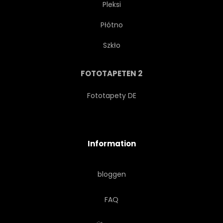
Pleksi
Płótno
GRUNGE
ABBILDUNG
Szkło
LEISURE
FIRMENLOGO
FOTOTAPETEN 2
STREICHHOLZ
MODERN
Fototapety DE
OBJEKT
MALEN
Information
SPIEL
POSTERS
bloggen
HEMD
ZEICHEN
FAQ
SPHÄRE
PLATSCH