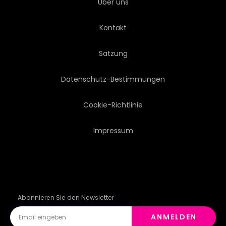
Über uns
SPORT
FLECKEN
Kontakt
SYMBOL
TATTOO
Satzung
GESPANN
VORLAGE
Datenschutz-Bestimmungen
TEXTIL
TEXTUR
Cookie-Richtlinie
Impressum
VEKTOR
JAHRGANG
WEISS
Abonnieren Sie den Newsletter
ANMELDEN