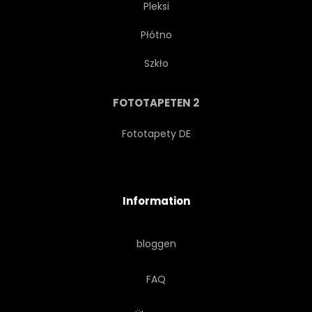
Pleksi
Płótno
GERICHT
MAHLZEIT
Szkło
FLEISCH
BRÜHE
FOTOTAPETEN 2
GESUND
TRADITIONELL
Fototapety DE
WÜRZIG
LUNCH
Information
NUDEL
ASIEN
bloggen
GEMÜSE
TISCH
FAQ
KOCHEN
HOT