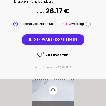
Drucken nicht sichtbar.
26.17 €
Preis
Geschätztes Abschlussdatum:
1-3
werktags
IN DEN WARENKORB LEGEN
Zu Favoriten
Autor: © nerudol #301645143