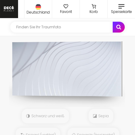
Favorit
Korb
Speisekarte
Deutschland
Schwarz und weiß
Sepia
Spiegel (vertikal)
Spiegeln (horizontal)