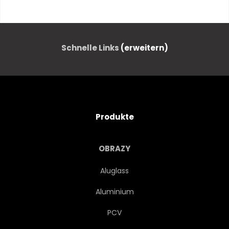
VIETNAM
KRAUT
KALK
GEWÜRZ
THAI
Schnelle Links
(erweitern)
RAMEN
PFEFFER
CHINESE
KÖSTLICH
Produkte
ESSSTÄBCHEN
OVERHEAD
OBRAZY
ASIATISCH
SUPPE
Aluglass
Aluminium
ABENDESSEN
KOCHEN
PCV
ESSEN
SCHÜSSEL