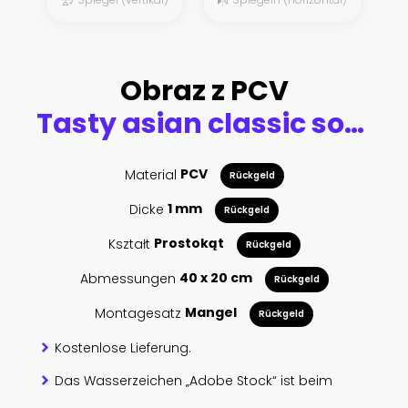
Obraz z PCV
Tasty asian classic soup with noodles and meat
Material
PCV
Rückgeld
Dicke
1 mm
Rückgeld
Kształt
Prostokąt
Rückgeld
Abmessungen
40 x 20 cm
Rückgeld
Montagesatz
Mangel
Rückgeld
Kostenlose Lieferung.
Das Wasserzeichen „Adobe Stock“ ist beim