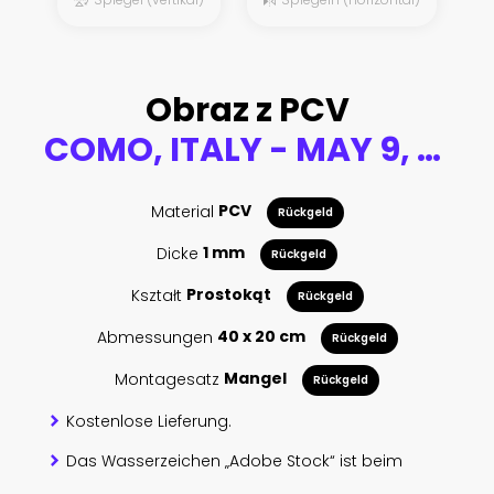
Obraz z PCV
COMO, ITALY - MAY 9, 2015: The fresco of Last Supper in church Chiesa di San Andrea Apostolo (Brunate) of by Mario Albertella (1934).
Material
PCV
Rückgeld
Dicke
1 mm
Rückgeld
Kształt
Prostokąt
Rückgeld
Abmessungen
40 x 20 cm
Rückgeld
Montagesatz
Mangel
Rückgeld
Kostenlose Lieferung.
Das Wasserzeichen „Adobe Stock“ ist beim