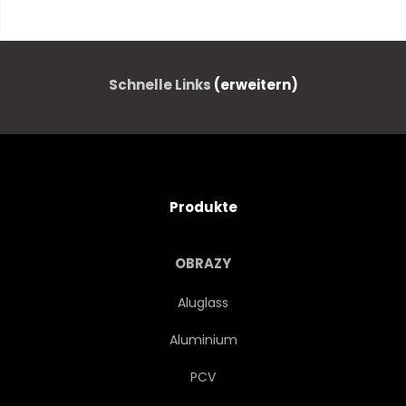
KATHOLISCH
KATHOLIZISMUS
CHIESA
JESUS CHRISTUS
Schnelle Links
(erweitern)
CHRISTLICH
CHRISTENTUM
KIRCHE
COMO
Produkte
KULTUR
KUPPEL
OBRAZY
OSTERN
EUCHARISTIE
Aluglass
Aluminium
FAITH
BERÜHMT
PCV
GELDSTRAFE
FRESKO