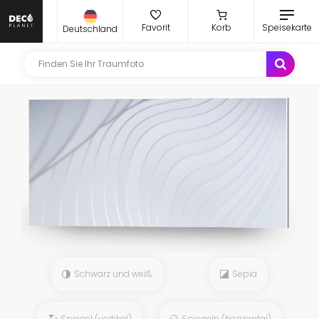
Favorit
Korb
Speisekarte
Deutschland
Schwarz und weiß
Sepia
Spiegel (vertikal)
Spiegeln (horizontal)