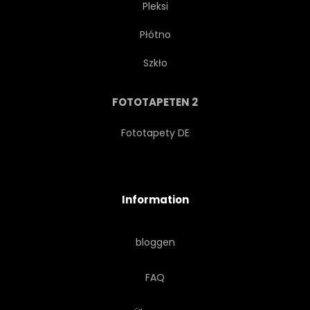
Pleksi
Płótno
GOTT
HEILIG
ITALIEN
Szkło
JESUS CHRISTUS
JOSEPH
FOTOTAPETEN 2
COMER SEE
Fototapety DE
ORIENTIERUNGSPUNKT
Information
ABENDMAHL JESU
LOMBARDEI
bloggen
LORD
MASSE
FAQ
KLOSTER
MONUMENTS