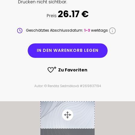
Drucken nicht sichtbar.
26.17 €
Preis
Geschätztes Abschlussdatum:
1-3
werktags
IN DEN WARENKORB LEGEN
Zu Favoriten
Autor: © Renáta Sedmáková #269837194