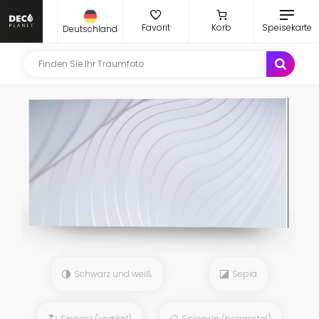
Favorit
Korb
Speisekarte
Deutschland
Schwarz und weiß
Sepia
Spiegel (vertikal)
Spiegeln (horizontal)