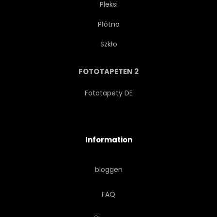
Pleksi
Płótno
URLAUB
BERG
Szkło
NATIONAL PARK
OUTDOORS
FOTOTAPETEN 2
PANORAMA
VIEHWEIDE
Fototapety DE
PIKE
ROLLING HILLS
Information
LÄNDLICHE
LANDSCHAFT
bloggen
HIMMEL
SCHNEE
FAQ
SPRING-TIME
GIPFEL