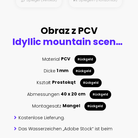
Obraz z PCV
Idyllic mountain scenery in the Alps with blooming meadows in springtime
Material
PCV
Rückgeld
Dicke
1 mm
Rückgeld
Kształt
Prostokąt
Rückgeld
Abmessungen
40 x 20 cm
Rückgeld
Montagesatz
Mangel
Rückgeld
Kostenlose Lieferung.
Das Wasserzeichen „Adobe Stock“ ist beim