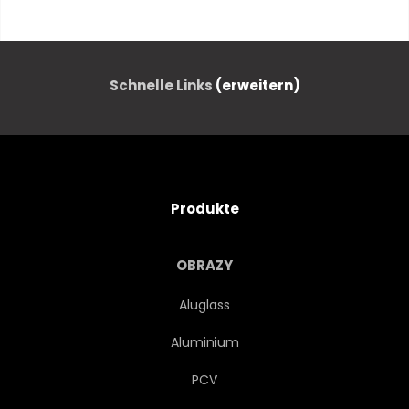
BLÜHEN
BLÜHEN
FELD
ALPEN
ALPINE
Schnelle Links
(erweitern)
ÖSTERREICH
BAVARIA
BAYER
BLAU
BUNT
Produkte
LANDSCHAFT
EUROPA
OBRAZY
ABEND
WALD
Aluglass
Aluminium
DEUTSCH
DEUTSCH
PCV
GRAS
GRÜN
HÜGEL