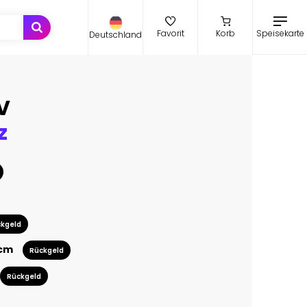
Speisekarte
Favorit
Korb
Deutschland
V
z
kgeld
 cm
Rückgeld
Rückgeld