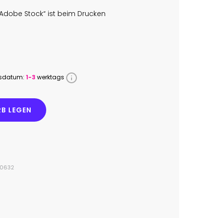
Adobe Stock“ ist beim Drucken
ssdatum:
1-3
werktags
B LEGEN
00632