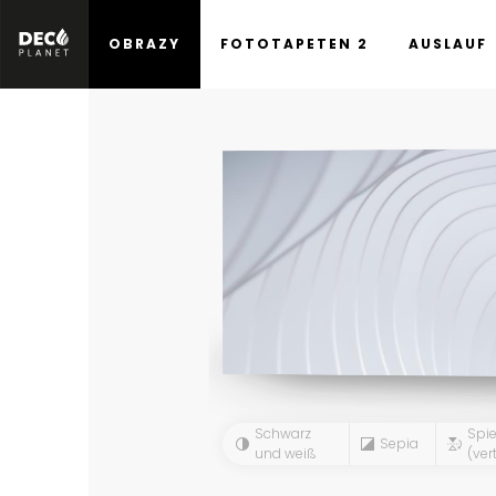
OBRAZY
FOTOTAPETEN 2
AUSLAUF
Schwarz
Spie
Sepia
und weiß
(vert