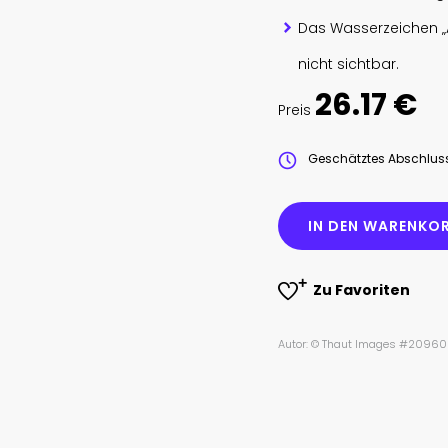
Das Wasserzeichen „
nicht sichtbar.
26.17 €
Preis
Geschätztes Abschlu
IN DEN WARENKOR
Zu Favoriten
Autor: © Thaut Images #2096