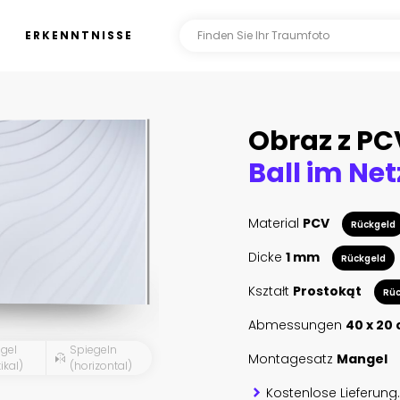
ERKENNTNISSE
Obraz z PC
Ball im Net
Material
PCV
Rückgeld
Dicke
1 mm
Rückgeld
Kształt
Prostokąt
Rüc
Abmessungen
40 x 20
gel
Spiegeln
Montagesatz
Mangel
ikal)
(horizontal)
Kostenlose Lieferung.