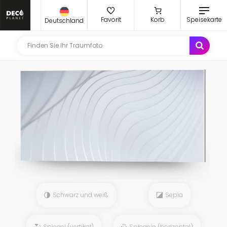
Favorit
Korb
Speisekarte
Deutschland
Schwarz und weiß
Sepia
Spiegel (vertikal)
Spiegeln (horizontal)