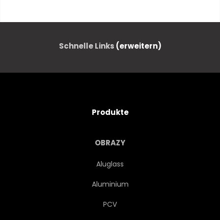
FRISCH
BLATT
ZUTATEN
ÖL
Schnelle Links
(erweitern)
NATÜRLICH
PFLANZE
GRÜN
HINTERGRUND
Produkte
STÖSSEL
BASILIKUM
OBRAZY
THYMIAN
ROSMARIN
Aluglass
Aluminium
MINZEN
ESSEN
PCV
PETERSILIE
MAJORAN