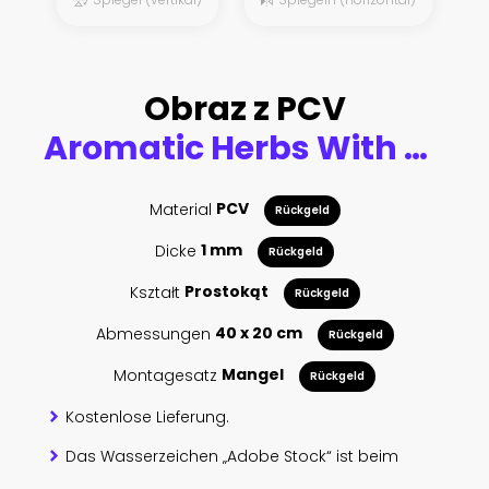
Obraz z PCV
Aromatic Herbs With Mortar - Fresh Spices For Cooking
Material
PCV
Rückgeld
Dicke
1 mm
Rückgeld
Kształt
Prostokąt
Rückgeld
Abmessungen
40 x 20 cm
Rückgeld
Montagesatz
Mangel
Rückgeld
Kostenlose Lieferung.
Das Wasserzeichen „Adobe Stock“ ist beim