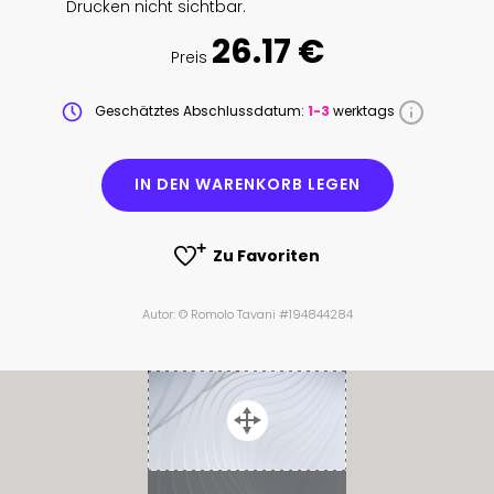
Drucken nicht sichtbar.
26.17 €
Preis
Geschätztes Abschlussdatum:
1-3
werktags
IN DEN WARENKORB LEGEN
Zu Favoriten
Autor: © Romolo Tavani #194844284