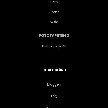
Pleksi
Płótno
OREGANO
SALBEI
Szkło
KULINARISCH
KOCHEN
FOTOTAPETEN 2
HÖLZERN
AROMA
Fototapety DE
PARFÜMIERT
KÜCHE
Information
COPY SPACE
GESUND
bloggen
HEILUNG
MEDIZIN
FAQ