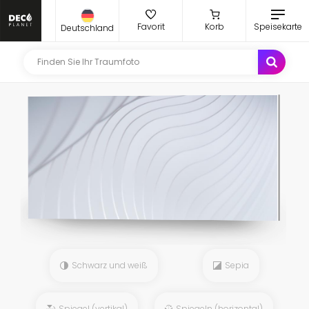
Favorit
Korb
Speisekarte
Deutschland
Schwarz und weiß
Sepia
Spiegel (vertikal)
Spiegeln (horizontal)