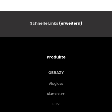
GOLD
KORN
TEXTUR
METALL
SILBER
Schnelle Links
(erweitern)
SCHMELZEND
SCHICK
LUXURIÖS
LUXUS
Produkte
STOFF
VERHÜLLT
OBRAZY
SEIDE
SATIN
WELLE
Aluglass
Aluminium
GLATT
WEICH
PCV