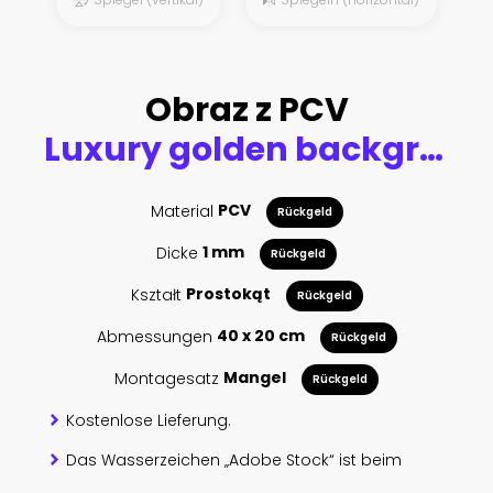
Obraz z PCV
Luxury golden background. 3d illustration, 3d rendering.
Material
PCV
Rückgeld
Dicke
1 mm
Rückgeld
Kształt
Prostokąt
Rückgeld
Abmessungen
40 x 20 cm
Rückgeld
Montagesatz
Mangel
Rückgeld
Kostenlose Lieferung.
Das Wasserzeichen „Adobe Stock“ ist beim