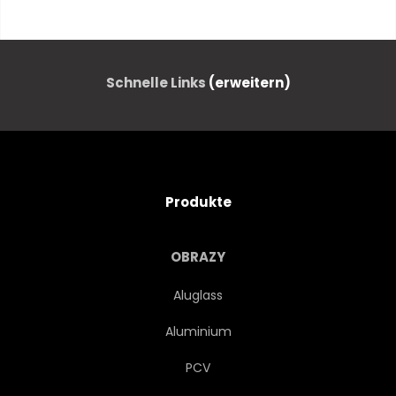
GEBÄUDE
AUTOS
ARCHITEKTUR
REISEN
Schnelle Links
(erweitern)
DOWNTOWN
SKYLINE
VERKEHR
STADTLANDSCHAFT
Produkte
TRANSPORT
LICHT
OBRAZY
GEBÄUDE
SKYSCRAPER
Aluglass
Aluminium
BUSINESS
LANDSCHAFT
PCV