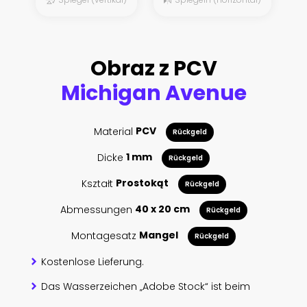
Obraz z PCV
Michigan Avenue
Material
PCV
Rückgeld
Dicke
1 mm
Rückgeld
Kształt
Prostokąt
Rückgeld
Abmessungen
40 x 20 cm
Rückgeld
Montagesatz
Mangel
Rückgeld
Kostenlose Lieferung.
Das Wasserzeichen „Adobe Stock“ ist beim