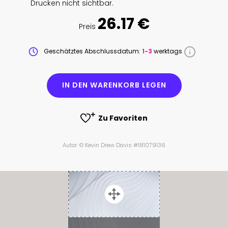
Drucken nicht sichtbar.
26.17 €
Preis
Geschätztes Abschlussdatum:
1-3
werktags
IN DEN WARENKORB LEGEN
Zu Favoriten
Autor: © Kevin Drew Davis #181079136