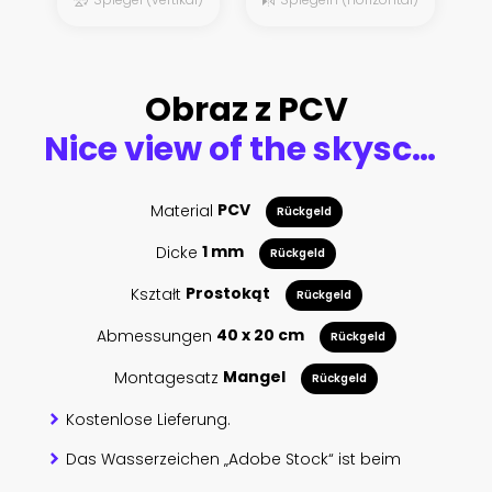
Obraz z PCV
Nice view of the skyscrapers against the sky with clouds, 3d rendering
Material
PCV
Rückgeld
Dicke
1 mm
Rückgeld
Kształt
Prostokąt
Rückgeld
Abmessungen
40 x 20 cm
Rückgeld
Montagesatz
Mangel
Rückgeld
Kostenlose Lieferung.
Das Wasserzeichen „Adobe Stock“ ist beim