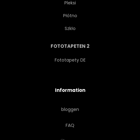
Pleksi
Płótno
OUTDOORS
TURM
Szkło
ZENTRUM
URBANO
FOTOTAPETEN 2
ANGLE
BLÖCKE
Fototapety DE
TOWN
METROPOLE
Information
MANHATTAN
HERABSETZEN
bloggen
TOURISMUS
SKYLINE
FAQ
PANORAMISCH