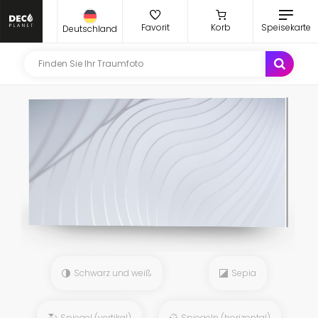
Favorit
Korb
Speisekarte
Deutschland
Schwarz und weiß
Sepia
Spiegel (vertikal)
Spiegeln (horizontal)