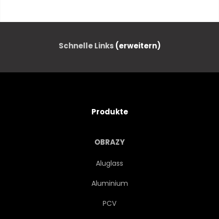
MODERN
HIMMEL
BUSINESS
FINANZEN
Schnelle Links
(erweitern)
FIRMEN-
FINANZ-
STADTTEIL
FASSADE
Produkte
ÄUSSERES
KOMMERZIELLE
OBRAZY
HOCHHAUS
FENSTER
Aluglass
Aluminium
DOWNTOWN
HOCH
PCV
ANBLICK
GROSS