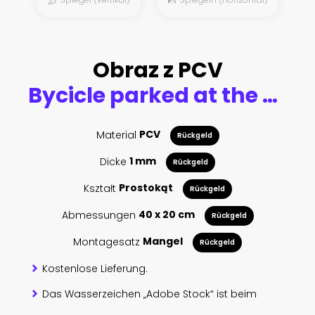
Obraz z PCV
Bycicle parked at the bridge
Material
PCV
Rückgeld
Dicke
1 mm
Rückgeld
Kształt
Prostokąt
Rückgeld
Abmessungen
40 x 20 cm
Rückgeld
Montagesatz
Mangel
Rückgeld
Kostenlose Lieferung.
Das Wasserzeichen „Adobe Stock“ ist beim