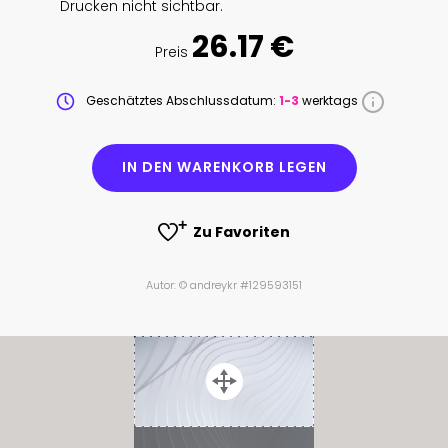
Drucken nicht sichtbar.
26.17 €
Preis
Geschätztes Abschlussdatum:
1-3
werktags
IN DEN WARENKORB LEGEN
Zu Favoriten
Autor: © andreykr #129593151