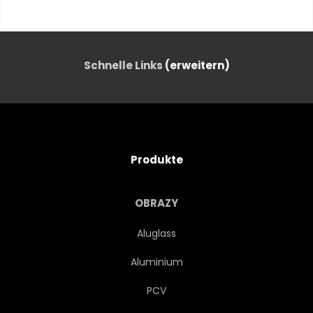
HOLLAND
ARCHITEKTUR
WASSER
STRASSE
Schnelle Links
(erweitern)
EUROPA
REISEN
HAUS
URBANO
Produkte
HOLLÄNDISCH
CAPITAL
OBRAZY
GEBÄUDE
BRÜCKE
Aluglass
Aluminium
ALT
ORIENTIERUNGSPUNKT
PCV
EUROPÄISCH
REISEZIEL