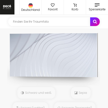
Favorit
Korb
Speisekarte
Deutschland
Schwarz und weiß
Sepia
Spiegel (vertikal)
Spiegeln (horizontal)