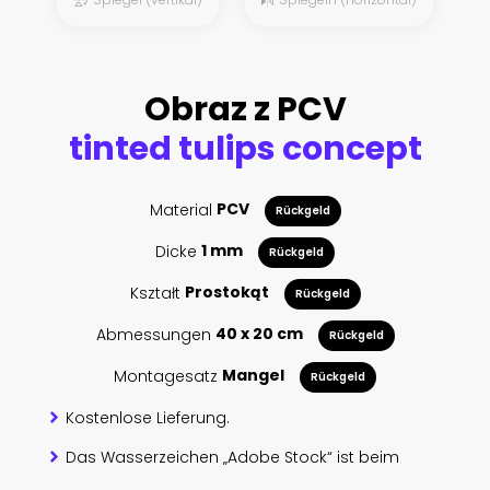
Obraz z PCV
tinted tulips concept
Material
PCV
Rückgeld
Dicke
1 mm
Rückgeld
Kształt
Prostokąt
Rückgeld
Abmessungen
40 x 20 cm
Rückgeld
Montagesatz
Mangel
Rückgeld
Kostenlose Lieferung.
Das Wasserzeichen „Adobe Stock“ ist beim