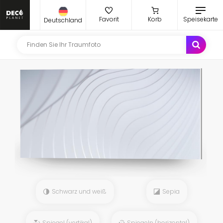
Favorit
Korb
Speisekarte
Deutschland
Schwarz und weiß
Sepia
Spiegel (vertikal)
Spiegeln (horizontal)