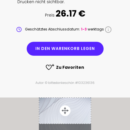
Drucken nicht sichtbar.
26.17 €
Preis
Geschätztes Abschlussdatum:
1-3
werktags
IN DEN WARENKORB LEGEN
Zu Favoriten
Autor: © bittedankeschön #103236136