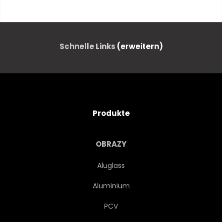
GRAU
REUE
KONZEPT
WEISS
Schnelle Links
(erweitern)
MOTIV
BUNT
PFLANZE
GÄRTEN
Produkte
NATUR
WIESE
FELD
OBRAZY
LICHT
ROSA
BLUME
Aluglass
Aluminium
FRÜHLING
FLORA
PCV
TULPE