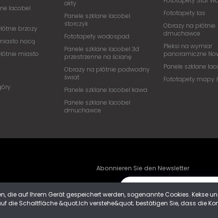
Fototapety Star W
akty
ane lacobel
Fototapety las
Panele szklane lacobel
storczyk
Obrazy na płótnie
łótnie brzozy
dmuchawce
Fototapety wodospad
miasto nocą
Pleksi na wymiar
Panele szklane lacobel 3d
łótnie miasto
panoramiczne Now
przestrzenne na ścianę
Panele szklane lac
Obrazy na płótnie podwodny
świat
Fototapety mapy 
góry
Panele szklane lacobel kawa
Panele szklane lacobel
dmuchawce
Abonnieren Sie den Newsletter
, die auf Ihrem Gerät gespeichert werden, sogenannte Cookies. Kekse und
 die Schaltfläche &quot;Ich verstehe&quot; bestätigen Sie, dass die Konfi
Das Formular verwendet reCAPTCHA /
Dat