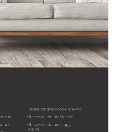
Panele szklane lacobel drewno
ne akty
Obrazy na płótnie Star Wars
konie
Obrazy na płótnie mapy
świata