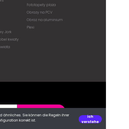
ars
Fototapety plaża
Obrazy na PCV
Obraz na aluminium
Plexi
y Jork
obel kwiaty
świata
ANMELDEN
 ähnliches. Sie können die Regeln ihrer
ich
guration korrekt ist.
verstehe
enschutz
/
Allgemeine Geschäftsbedingungen