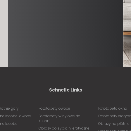
Schnelle Links
łótnie góry
Fototapety owoce
Fototapeta okno
ane lacobel owoce
Fototapety winylowe do
Fototapety erotycz
kuchni
ane lacobel
Obrazy na płótnie 
Obrazy do sypialni erotyczne