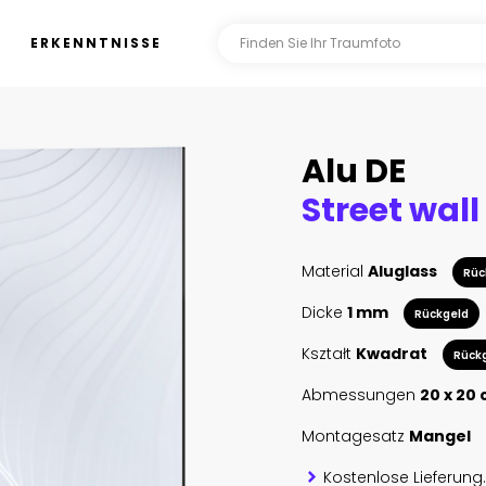
ERKENNTNISSE
Alu DE
Street wall
Material
Aluglass
Rüc
Dicke
1 mm
Rückgeld
Kształt
Kwadrat
Rück
Abmessungen
20 x 20
Montagesatz
Mangel
Kostenlose Lieferung.