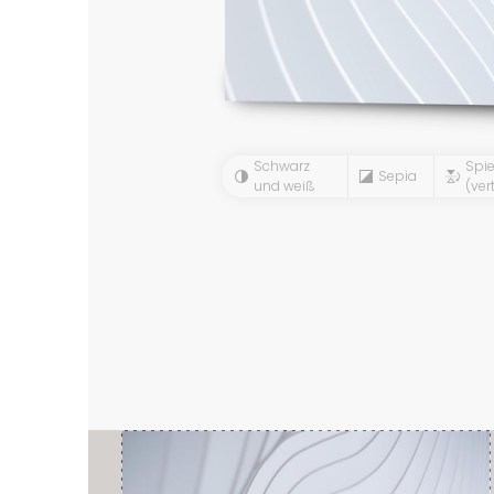
Schwarz
Spie
Sepia
und weiß
(vert