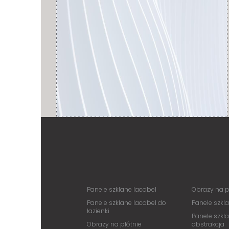
Panele szklane lacobel
Obrazy na p
Panele szklane lacobel do
Panele szkl
łazienki
Panele szkl
Obrazy na płótnie
abstrakcja