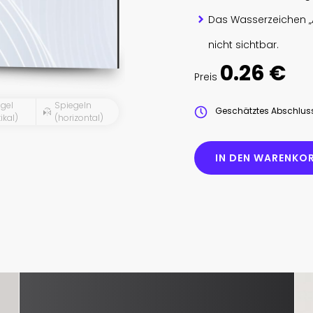
Das Wasserzeichen „
nicht sichtbar.
0.26 €
Preis
gel
Spiegeln
Geschätztes Abschlu
ikal)
(horizontal)
IN DEN WARENKOR