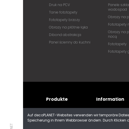
Druk na PCV
Panele szkl
wodospad
Tanie fototapety
Obrazy na p
Fototapety brzozy
Fototapety 
Obrazy na płótnie łąka
Obrazy na p
Dibond abstrakcja
nocą
Panel ścienny do kuchni
Fototapety
Fototapety 
Produkte
Information
OBRAZY
bloggen
Auf decoPLANET-Websites verwenden wir temporäre Dateien
Speicherung in Ihrem Webbrowser ändern. Durch Klicken auf
Aluglass
FAQ