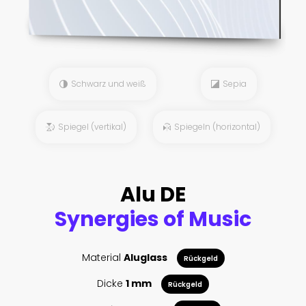
Schwarz und weiß
Sepia
Spiegel (vertikal)
Spiegeln (horizontal)
Alu DE
Synergies of Music
Material
Aluglass
Rückgeld
Dicke
1 mm
Rückgeld