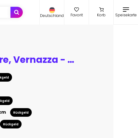
Speisekarte
Favorit
Korb
Deutschland
Cinque Terre, Vernazza - Italy
kgeld
kgeld
 cm
Rückgeld
Rückgeld