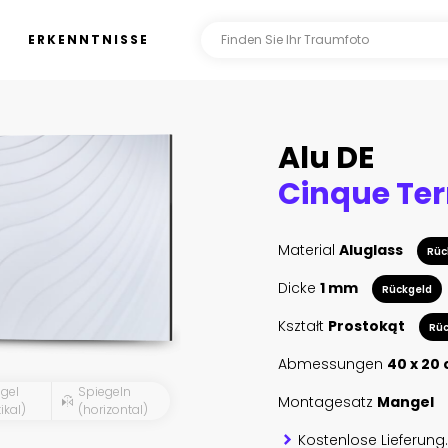
ERKENNTNISSE
Alu DE
Material
Aluglass
Rüc
Dicke
1 mm
Rückgeld
Kształt
Prostokąt
Rüc
Abmessungen
40 x 20
gel
Spiegeln
Montagesatz
Mangel
ikal)
(horizontal)
Kostenlose Lieferung.