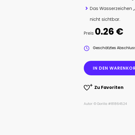
Das Wasserzeichen „
nicht sichtbar.
0.26 €
Preis
Geschätztes Abschlu
IN DEN WARENKOR
Zu Favoriten
Autor: © Gorilla #81864524