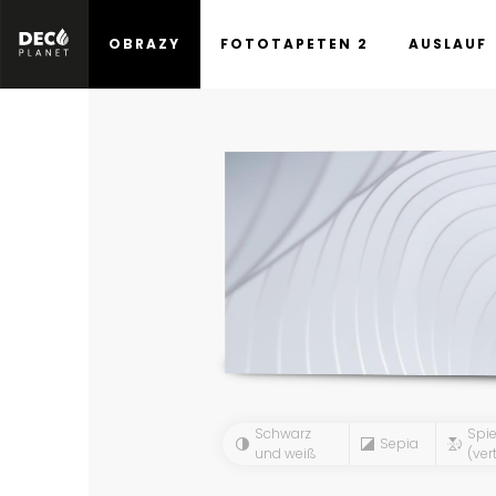
OBRAZY
FOTOTAPETEN 2
AUSLAUF
Schwarz
Spie
Sepia
und weiß
(vert