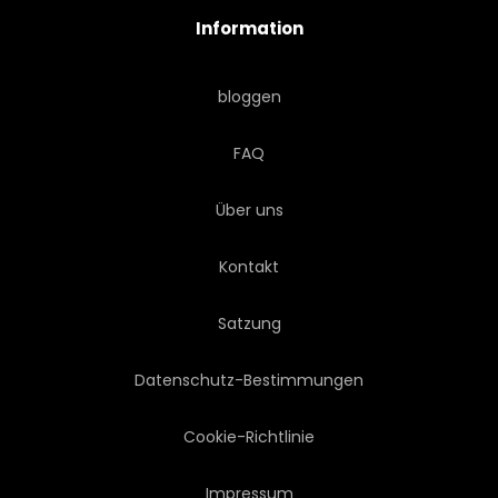
Information
ABSTRAKT
ALTMODISCH
bloggen
RETRO
ANTIKES
FAQ
TEXTIL
DEKORATION
Über uns
BLUME
GELOCKT
Kontakt
1950S
SYMBOLIK
Satzung
ALTERSGENOSSE
PASTELL
Datenschutz-Bestimmungen
CANVAS
LIEBE
Cookie-Richtlinie
Impressum