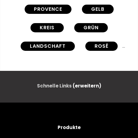
PROVENCE
GELB
KREIS
GRÜN
LANDSCHAFT
ROSÉ
VEKTOR
ABBILDUNG
KUNST
ABBILDUNG
Schnelle Links
(erweitern)
TAPETE
BLUME
HINTERGRUND
MUSTERN
Produkte