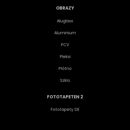
ZEICHNUNG
NAHTLOS
OBRAZY
MALEREI
NATUR
Aluglass
Aluminium
WIEDERHOLUNG
PCV
BEEINDRUCKEND
FLORAL
Pleksi
Płótno
COMPUTER
MÜHELOS
Szkło
ELEGANZE
VERZIERT
FOTOTAPETEN 2
STIL
ORNAMENT
Fototapety DE
BLATT
GRAFIK