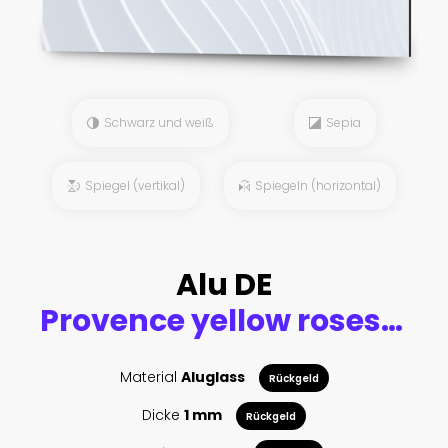
Schwarz und weiß
Sepia
Spiegel (vertikal)
Spiegeln (horizontal)
Alu DE
Provence yellow roses seamless pattern
Material
Aluglass
Rückgeld
Dicke
1 mm
Rückgeld