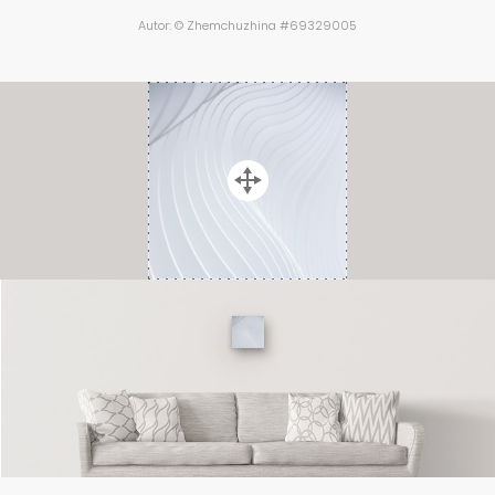
Autor: © Zhemchuzhina #69329005