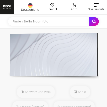
Favorit
Korb
Speisekarte
Deutschland
Schwarz und weiß
Sepia
Spiegel (vertikal)
Spiegeln (horizontal)