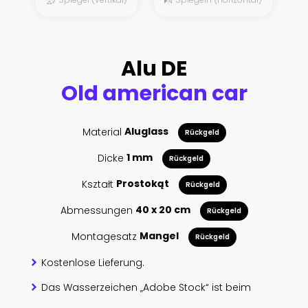
Alu DE
Old american car
Material
Aluglass
Rückgeld
Dicke
1 mm
Rückgeld
Kształt
Prostokąt
Rückgeld
Abmessungen
40 x 20 cm
Rückgeld
Montagesatz
Mangel
Rückgeld
Kostenlose Lieferung.
Das Wasserzeichen „Adobe Stock“ ist beim