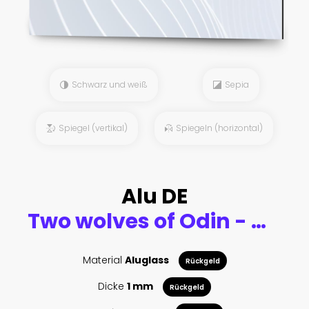
Schwarz und weiß
Sepia
Spiegel (vertikal)
Spiegeln (horizontal)
Alu DE
Two wolves of Odin - Geri and Freki, Scandinavian and Celtic style
Material
Aluglass
Rückgeld
Dicke
1 mm
Rückgeld