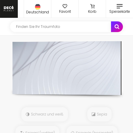
Favorit
Korb
Speisekarte
Deutschland
Schwarz und weiß
Sepia
Spiegel (vertikal)
Spiegeln (horizontal)