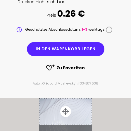
Drucken nicht sichtbar.
0.26 €
Preis
Geschätztes Abschlussdatum:
1-3
werktags
IN DEN WARENKORB LEGEN
Zu Favoriten
Autor: © Eduard Muzhevskyi #334877638