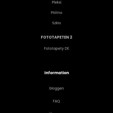
Pleksi
Płótno
COMPUTER
GALAXIES
Szkło
HINTERGRUND
PARTY
FOTOTAPETEN 2
LANDSCHAFT
90S
Fototapety DE
MUSIK
TRENDY
Information
DIGITALES
bloggen
FAQ