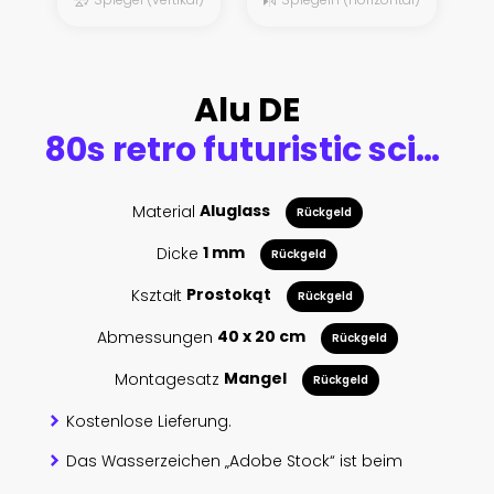
Alu DE
80s retro futuristic sci-fi background. Retrowave VJ videogame landscape with neon lights and low poly terrain grid. Stylized vintage cyberpunk vaporwave 3D render with mountains, sun and stars. 4K
Material
Aluglass
Rückgeld
Dicke
1 mm
Rückgeld
Kształt
Prostokąt
Rückgeld
Abmessungen
40 x 20 cm
Rückgeld
Montagesatz
Mangel
Rückgeld
Kostenlose Lieferung.
Das Wasserzeichen „Adobe Stock“ ist beim