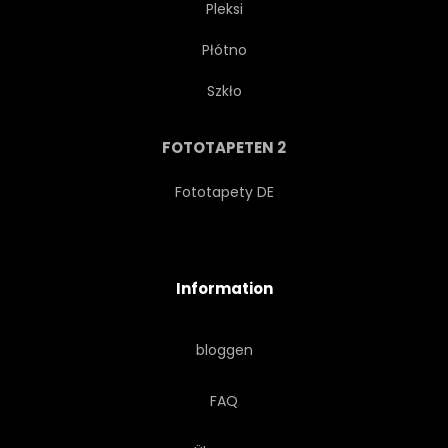
Pleksi
Płótno
BESCHRIFTUNG
SCHÖNHEIT
Szkło
LEBENSSTIL
CONTOUR
FOTOTAPETEN 2
JUGENDZEIT
20S
Fototapety DE
1920S
1930ER
Information
JAHRGANG
20S
bloggen
FRAU
FLAPPER
FAQ
SCHAUSPIELERIN
GLAMOUR