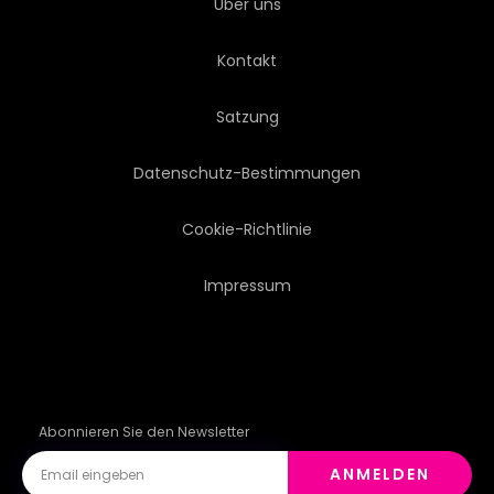
Über uns
ALT
GARNIERT
Kontakt
MÄDCHEN
BANNER
Satzung
POSTERS
TAPETE
Datenschutz-Bestimmungen
EINLADUNG
SEPIA
Cookie-Richtlinie
Impressum
MONOCHROM
SCHWARZWEISS
POSTKARTE
RAUCH
INTERIEUR
Abonnieren Sie den Newsletter
ANMELDEN