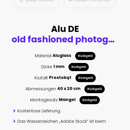
Alu DE
old fashioned photography. Dark mysterious silhouette retro woman style Great Gatsby. Girl dancing in short dress fashion old 1920s, backdrop room piano candle full smoke. Free space for invite text
Material
Aluglass
Rückgeld
Dicke
1 mm
Rückgeld
Kształt
Prostokąt
Rückgeld
Abmessungen
40 x 20 cm
Rückgeld
Montagesatz
Mangel
Rückgeld
Kostenlose Lieferung.
Das Wasserzeichen „Adobe Stock“ ist beim