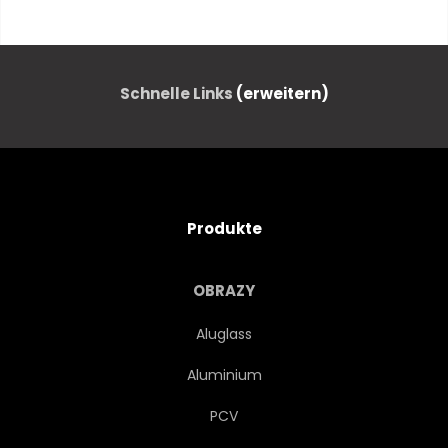
FRISUR
MODE
ABEND
SILHOUETTE
SCHÖNER
Schnelle Links
(erweitern)
SYMBOL
JUNG
LEUTE
HINTERGRUND
Produkte
GESTALTEN
SCHWARZ
OBRAZY
WEIBLICH
STIL
Aluglass
Aluminium
KUNST
MODELLIEREN
PCV
UMRISS
PERSON