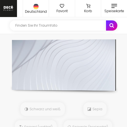
Favorit
Korb
Speisekarte
Deutschland
Schwarz und weiß
Sepia
Spiegel (vertikal)
Spiegeln (horizontal)