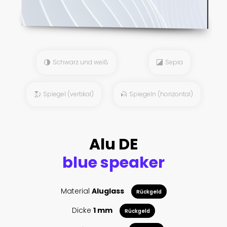
Schwarz und weiß
Sepia
Spiegel (vertikal)
Spiegeln (horizontal)
Alu DE
blue speaker
Material
Aluglass
Rückgeld
Dicke
1 mm
Rückgeld