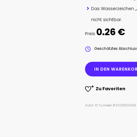
Das Wasserzeichen „
nicht sichtbar.
0.26 €
Preis
Geschätztes Abschlu
IN DEN WARENKOR
Zu Favoriten
Autor: © Yumeee #320866946