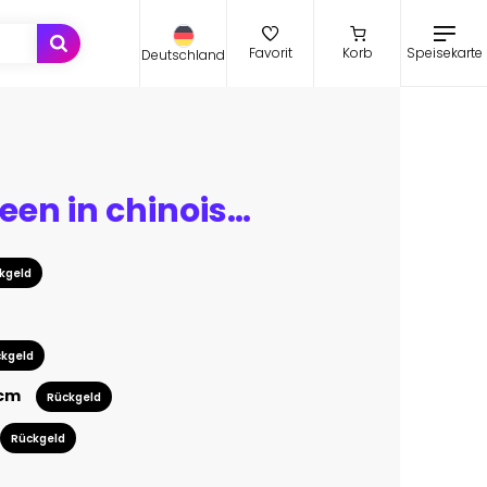
Speisekarte
Favorit
Korb
Deutschland
Folding screen in chinoiserie style with peacock and peonies
kgeld
kgeld
 cm
Rückgeld
Rückgeld