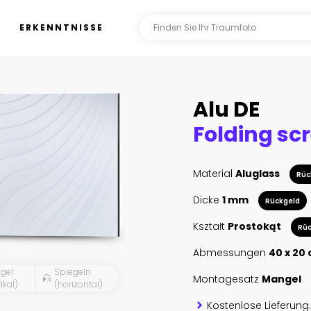
ERKENNTNISSE
Alu DE
Material
Aluglass
Rüc
Dicke
1 mm
Rückgeld
Kształt
Prostokąt
Rüc
Abmessungen
40 x 20
gel
Spiegeln
Montagesatz
Mangel
ikal)
(horizontal)
Kostenlose Lieferung.