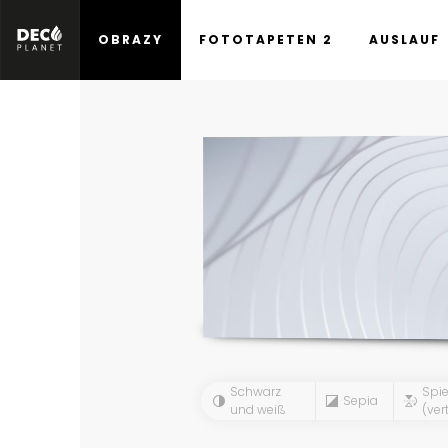
OBRAZY
FOTOTAPETEN 2
AUSLAUF
Schwarz
Spie
Sepia
und weiß
(vert