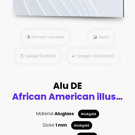
Schwarz und weiß
Sepia
Spiegel (vertikal)
Spiegeln (horizontal)
Alu DE
African American illustration for fashion banner. Trendy woman model background. Afro hair style girl Dhuku
Material
Aluglass
Rückgeld
Dicke
1 mm
Rückgeld