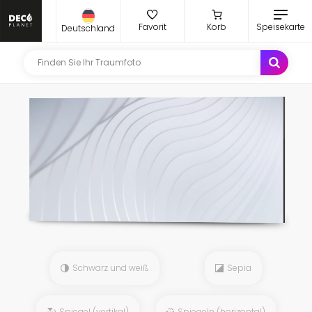
Favorit
Korb
Speisekarte
Deutschland
Schwarz und weiß
Sepia
Spiegel (vertikal)
Spiegeln (horizontal)