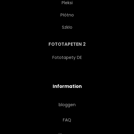
Pleksi
Płótno
MANN
MALEREI
SPOT
Szkło
GRUNGE
DEKORATIV
FOTOTAPETEN 2
FLORAL
INDIEN
Fototapety DE
ORIENTIEREN
ARABESKE
Information
IDEEN
MEDITATION
bloggen
MEDITATIVE
KONZEPT
FAQ
NATUR
GOTT