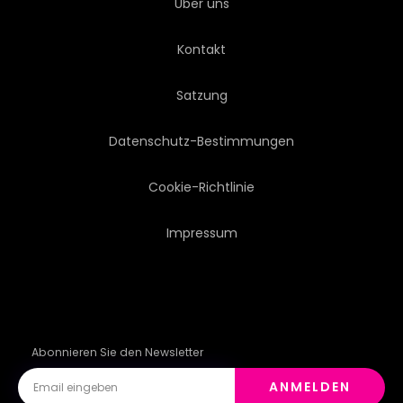
Über uns
TAMBURIN
ESOTERICS
Kontakt
ABSTRAKT
SPIRITUAL
Satzung
HINTERGRUND
KÜNSTLER
Datenschutz-Bestimmungen
SCHÖNER
UMFORMUNG
Cookie-Richtlinie
Impressum
ERWACHENE
TRIBAL
Abonnieren Sie den Newsletter
ANMELDEN