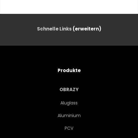
TIER
WILDLIFE
TRAUM
MUSIK
Schnelle Links
(erweitern)
MAGISCH
DETAILS
SONNE
LICHT
Produkte
INSPIRATION
KÖNIGE
OBRAZY
HAND
FRAU
WASSER
Aluglass
Aluminium
FARBE
ÖL
KUNST
PCV
DJEMBÉ
WARRIOR