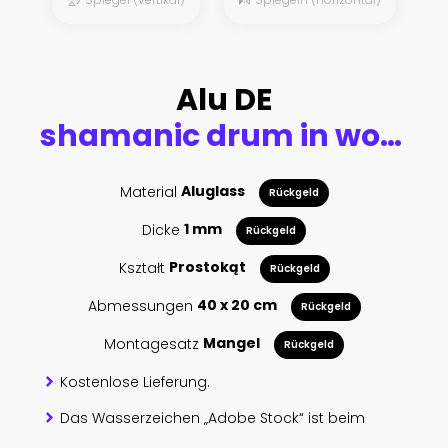
Alu DE
shamanic drum in woman hand and lion.
Material
Aluglass
Rückgeld
Dicke
1 mm
Rückgeld
Kształt
Prostokąt
Rückgeld
Abmessungen
40 x 20 cm
Rückgeld
Montagesatz
Mangel
Rückgeld
Kostenlose Lieferung.
Das Wasserzeichen „Adobe Stock“ ist beim