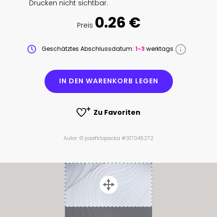
Drucken nicht sichtbar.
0.26 €
Preis
Geschätztes Abschlussdatum:
1-3
werktags
IN DEN WARENKORB LEGEN
Zu Favoriten
Autor: © jozefklopacka #317045272