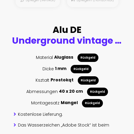
Alu DE
Underground vintage tickets vector templates, subway train and electric railways. Underground transportation retro pass cards or trip coupons with cut lines. Isolated on white
Material
Aluglass
Rückgeld
Dicke
1 mm
Rückgeld
Kształt
Prostokąt
Rückgeld
Abmessungen
40 x 20 cm
Rückgeld
Montagesatz
Mangel
Rückgeld
Kostenlose Lieferung.
Das Wasserzeichen „Adobe Stock“ ist beim