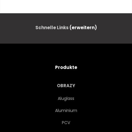
ZUG
BAHN
VERKEHR
TRAM
SCHIENE
Schnelle Links
(erweitern)
ÖFFENTLICHE
TRANSPORT
GUTSCHEIN
VERSCHALUNG
Produkte
ZUGEBEN
TRIP
OBRAZY
REISEN
RETRO
Aluglass
Aluminium
PAPIER
VERKEHR
PCV
ROHR
STATION