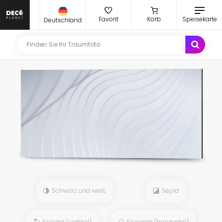
Favorit
Korb
Speisekarte
Deutschland
Schwarz und weiß
Sepia
Spiegel (vertikal)
Spiegeln (horizontal)