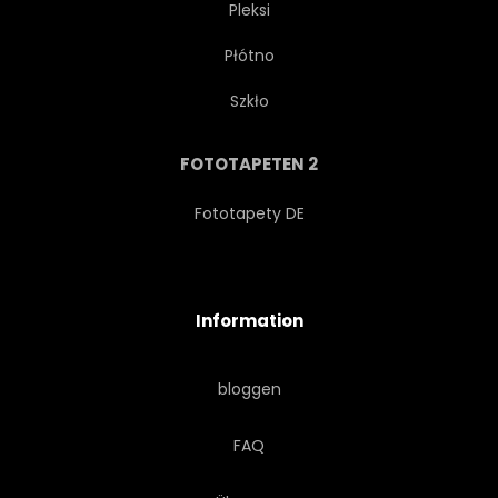
Pleksi
Płótno
URBANO
GEHOBEN
Szkło
SCHNELL
DURCHREISE
FOTOTAPETEN 2
MASSE
VORLAGE
Fototapety DE
TUNNEL
WAGGON
Information
EISENBAHN
RACED
bloggen
AUSDRÜCKEN
JAHRGANG
FAQ
ENTWERFEN
GRAFIK