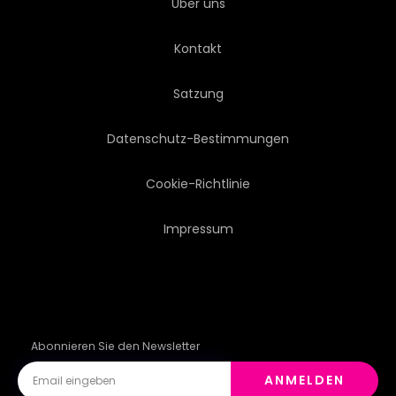
Über uns
EINGANG
GESTÄNDNIS
Kontakt
LANDKARTE
DATUM
Satzung
ROLLTREPPE
ISOLIERT
Datenschutz-Bestimmungen
PLATTFORM
REZEPTION
Cookie-Richtlinie
Impressum
VALIDIEREN
Abonnieren Sie den Newsletter
ANMELDEN