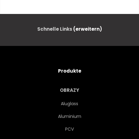
ZÜNDUNG
FLAMME
FEUER
FUNKE
Schnelle Links
(erweitern)
EXPLOSION
BRENNSTOFF
BENZIN
DIESEL
Produkte
ZYLINDER
ZAHNRAD
OBRAZY
TRANSMISSION
STANGEN
Aluglass
Aluminium
DREHEN
RPM
PCV
PFERDESTÄRKE
KRÄFTE