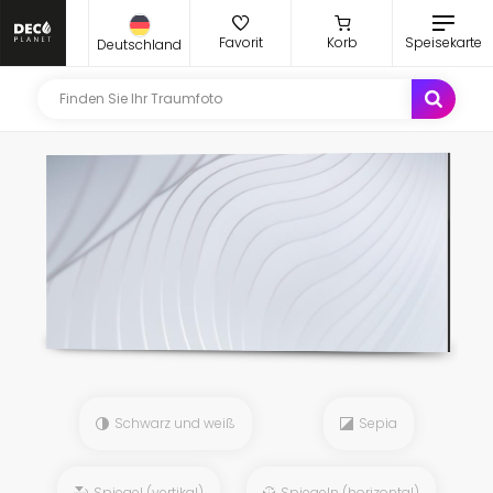
Favorit
Korb
Speisekarte
Deutschland
Schwarz und weiß
Sepia
Spiegel (vertikal)
Spiegeln (horizontal)