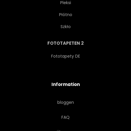
Pleksi
Płótno
STAHL
LEGIERUNG
Szkło
ALUMINIUM
MASCHINE
FOTOTAPETEN 2
SPORTWAGEN
Fototapety DE
PERSONENWAGEN
INDUSTRIE
Information
GEWERBLICH
INGENIEURWESEN
bloggen
MASCHINERIE
MECHANIKER
FAQ
METALL
GLÄNZEND