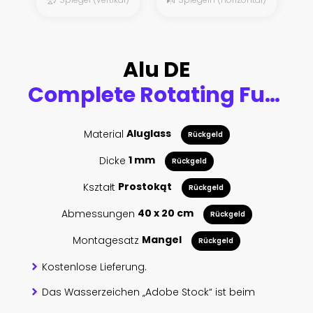
Alu DE
Complete Rotating Fuel Injected V8 Engine With Explosions. Pistons And Other Mechanical Parts - 3D Illustration Render
Material
Aluglass
Rückgeld
Dicke
1 mm
Rückgeld
Kształt
Prostokąt
Rückgeld
Abmessungen
40 x 20 cm
Rückgeld
Montagesatz
Mangel
Rückgeld
Kostenlose Lieferung.
Das Wasserzeichen „Adobe Stock“ ist beim