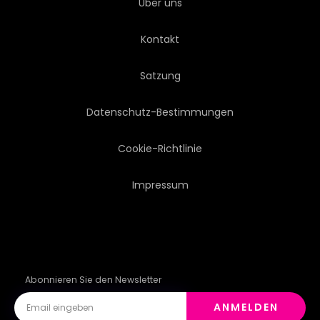
Über uns
AUSSTATTUNG
INNOVATION
Kontakt
AUFFÜHRUNG
PRÄZISION
Satzung
TECHNOLOGIE
3D
Datenschutz-Bestimmungen
COMPUTERGRAFIK
RENDERN
Cookie-Richtlinie
Impressum
ABBILDUNG
Abonnieren Sie den Newsletter
ANMELDEN