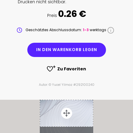
Drucken nicht sichtbar.
0.26 €
Preis
Geschätztes Abschlussdatum:
1-3
werktags
IN DEN WARENKORB LEGEN
Zu Favoriten
Autor: © Yucel Yilmaz #292100240