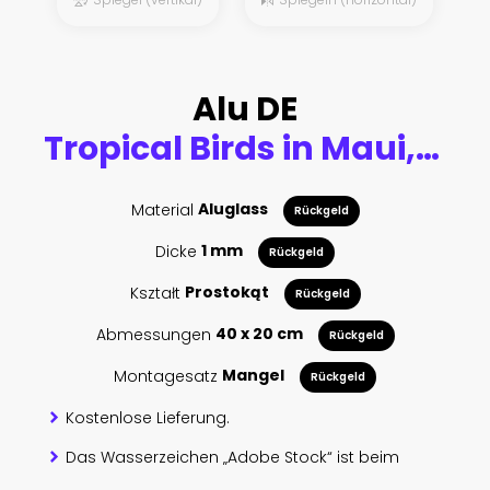
Alu DE
Tropical Birds in Maui, Hawaii
Material
Aluglass
Rückgeld
Dicke
1 mm
Rückgeld
Kształt
Prostokąt
Rückgeld
Abmessungen
40 x 20 cm
Rückgeld
Montagesatz
Mangel
Rückgeld
Kostenlose Lieferung.
Das Wasserzeichen „Adobe Stock“ ist beim