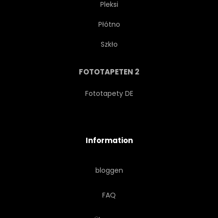
Pleksi
Płótno
HAWAII
MAUI
Szkło
URLAUB
KIND
FOTOTAPETEN 2
FAMILIE
KRALLE
Fototapety DE
CLAW
FEDERN
Information
BEOBACHTEND
MUTIG
bloggen
SPASSIG
ENTSPANNEN
FAQ