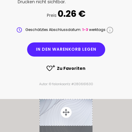
Drucken nicht sichtbar.
0.26 €
Preis
Geschätztes Abschlussdatum:
1-3
werktags
IN DEN WARENKORB LEGEN
Zu Favoriten
Autor: © falonkoontz #280661630