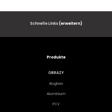
BLAU
TROPISCH
ROT
NATUR
GRÜN
Schnelle Links
(erweitern)
FEDERN
GELB
WILDLIFE
WILD
Produkte
VÖGEL
HELL
OBRAZY
HAUSTIER
FARBE
Aluglass
Aluminium
AVIÄR
TIERPARK
PCV
EXOTISCH
REGENBOGEN