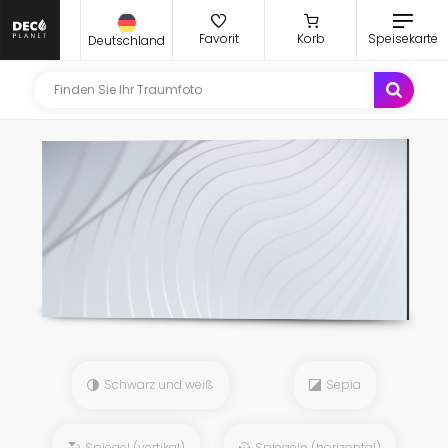
Favorit
Korb
Speisekarte
Deutschland
Schwarz und weiß
Sepia
Spiegel (vertikal)
Spiegeln (horizontal)