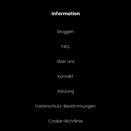
Information
SCHREIBTISCHPLATTE
HOLZ
bloggen
KOCHEN
BOARD
FAQ
VEGETATION
HERBST
Über uns
GEMÜSE
KUNST
Kontakt
SALZ
WURZEL
Satzung
Datenschutz-Bestimmungen
Cookie-Richtlinie