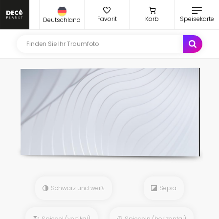
Favorit
Korb
Speisekarte
Deutschland
Schwarz und weiß
Sepia
Spiegel (vertikal)
Spiegeln (horizontal)