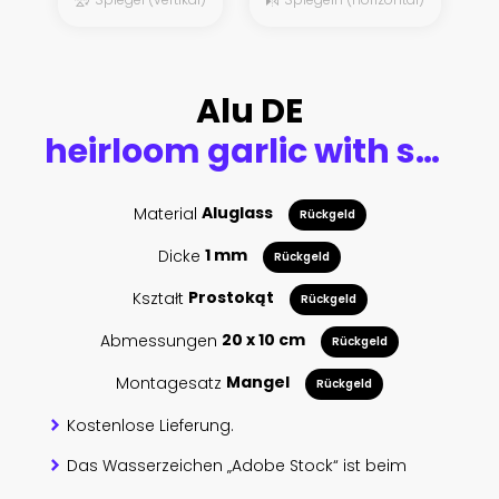
Alu DE
heirloom garlic with salt and pepper
Material
Aluglass
Rückgeld
Dicke
1 mm
Rückgeld
Kształt
Prostokąt
Rückgeld
Abmessungen
20 x 10 cm
Rückgeld
Montagesatz
Mangel
Rückgeld
Kostenlose Lieferung.
Das Wasserzeichen „Adobe Stock“ ist beim