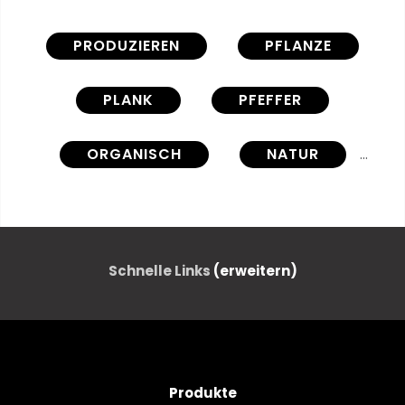
PRODUZIEREN
PFLANZE
PLANK
PFEFFER
ORGANISCH
NATUR
NATÜRLICH
MAHLZEIT
BLATT
HUNGRIG
Schnelle Links
(erweitern)
ERBSTÜCK
GESUND
ERNTEN
GRÜNERE
Produkte