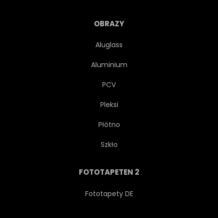
ABGRASEN
KNOBLAUCH
OBRAZY
FRISCH
ESSEN
Aluglass
Aluminium
KRAUT
FLORA
PCV
GEWÜRZ
BAUERNHOF
Pleksi
Płótno
GEMÜSE
FALLEN
Szkło
ESSEN
FEEDS
FOTOTAPETEN 2
FOOD-FOTOGRAFIE
SPEISEN
Fototapety DE
HÖLZERN