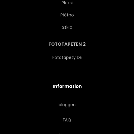
Pleksi
Płótno
LANDSCHAFT
MITTELMEER
Szkło
BERG
NAPLES
FOTOTAPETEN 2
NAPLES
NATUR
Fototapety DE
PANORAMA
POSITANO
Information
RESORT
RIVIERA
bloggen
ROMANTISCH
SALERNO
FAQ
MEER
SORRENTO