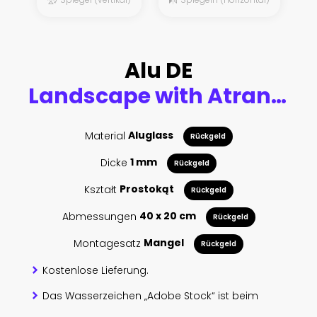
Alu DE
Landscape with Atrani town at famous amalfi coast, Italy
Material
Aluglass
Rückgeld
Dicke
1 mm
Rückgeld
Kształt
Prostokąt
Rückgeld
Abmessungen
40 x 20 cm
Rückgeld
Montagesatz
Mangel
Rückgeld
Kostenlose Lieferung.
Das Wasserzeichen „Adobe Stock“ ist beim