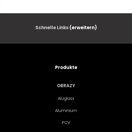
CAMPANIA
KIRCHE
STADT
STADTLANDSCHAFT
Schnelle Links
(erweitern)
KÜSTE
CAPRI
KÜSTENLINIE
REISEZIEL
Produkte
EUROPA
EUROPA
OBRAZY
BERÜHMT
ERBSCHAFT
Aluglass
Aluminium
URLAUB
ITALIENISCH
PCV
ITALIEN
ORIENTIERUNGSPUNKT