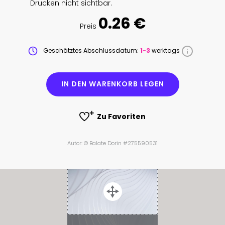
Drucken nicht sichtbar.
0.26 €
Preis
Geschätztes Abschlussdatum:
1-3
werktags
IN DEN WARENKORB LEGEN
Zu Favoriten
Autor: © Balate Dorin #275590531