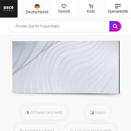
Favorit
Korb
Speisekarte
Deutschland
Schwarz und weiß
Sepia
Spiegel (vertikal)
Spiegeln (horizontal)