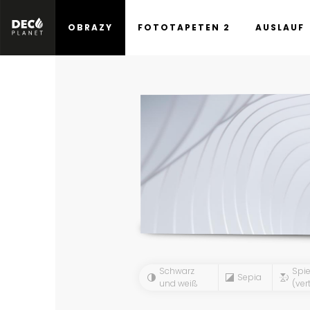
OBRAZY
FOTOTAPETEN 2
AUSLAUF
Schwarz
Spie
Sepia
und weiß
(vert