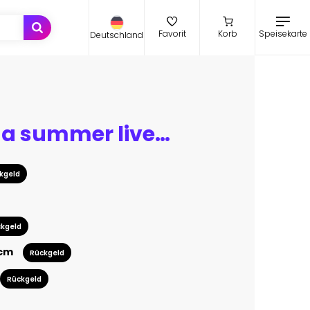
Speisekarte
Favorit
Korb
Deutschland
Posters for a summer live music festival or jazz party. Background from vector illustrations of musicians and dancing people.
kgeld
kgeld
 cm
Rückgeld
Rückgeld