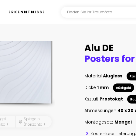
ERKENNTNISSE
Alu DE
Material
Aluglass
Rüc
Dicke
1 mm
Rückgeld
Kształt
Prostokąt
Rüc
Abmessungen
40 x 20
gel
Spiegeln
Montagesatz
Mangel
ikal)
(horizontal)
Kostenlose Lieferung.