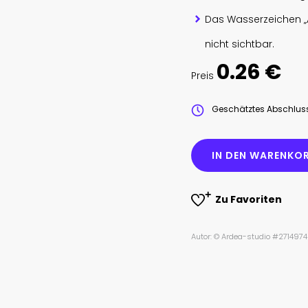
Das Wasserzeichen „
nicht sichtbar.
0.26 €
Preis
Geschätztes Abschlu
IN DEN WARENKOR
Zu Favoriten
Autor: © Ardea-studio #271497