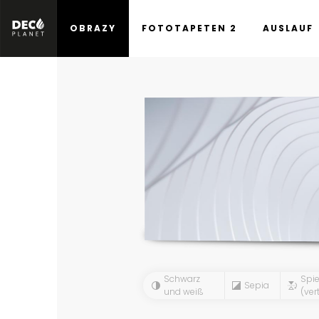
OBRAZY
FOTOTAPETEN 2
AUSLAUF
Schwarz
Spie
Sepia
und weiß
(vert