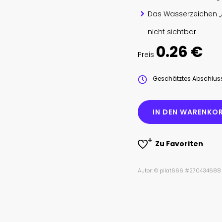
Das Wasserzeichen „
nicht sichtbar.
0.26 €
Preis
Geschätztes Abschlu
IN DEN WARENKOR
Zu Favoriten
Autor: © pilat666 #270434688