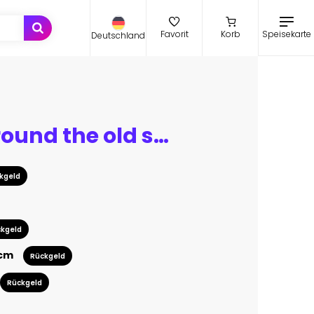
Speisekarte
Favorit
Korb
Deutschland
Walking around the old streets of baroque town Ragusa Ibla in Sicily
kgeld
kgeld
 cm
Rückgeld
Rückgeld