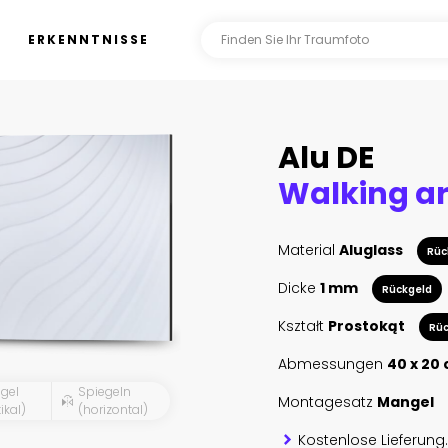
ERKENNTNISSE
Alu DE
Material
Aluglass
Rüc
Dicke
1 mm
Rückgeld
Kształt
Prostokąt
Rüc
Abmessungen
40 x 20
gel
Spiegeln
Montagesatz
Mangel
ikal)
(horizontal)
Kostenlose Lieferung.