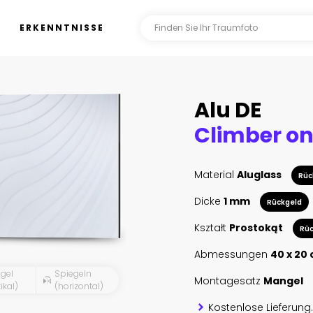
ERKENNTNISSE
Alu DE
Material
Aluglass
Rüc
Dicke
1 mm
Rückgeld
Kształt
Prostokąt
Rüc
Abmessungen
40 x 20
gel
Spiegeln
Montagesatz
Mangel
ikal)
(horizontal)
Kostenlose Lieferung.