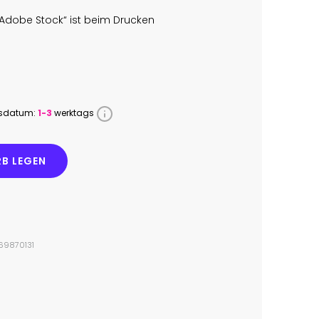
Adobe Stock“ ist beim Drucken
ssdatum:
1-3
werktags
B LEGEN
269870131