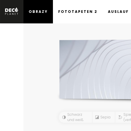
OBRAZY
FOTOTAPETEN 2
AUSLAUF
Schwarz
Spie
Sepia
und weiß
(vert