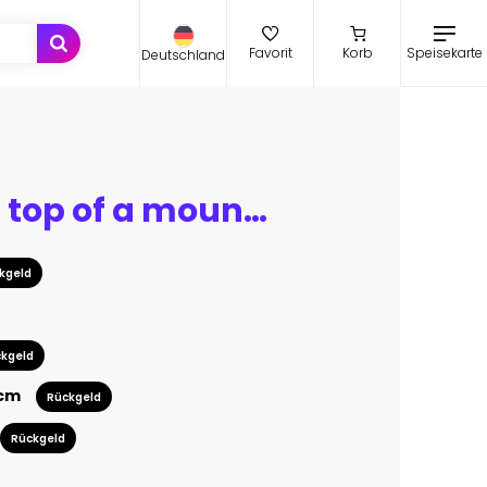
Speisekarte
Favorit
Korb
Deutschland
Climber on top of a mountain
kgeld
kgeld
 cm
Rückgeld
Rückgeld