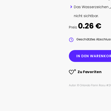
Das Wasserzeichen „
nicht sichtbar.
0.26 €
Preis
Geschätztes Abschlu
IN DEN WARENKOR
Zu Favoriten
Autor: © Orlando Florin Rosu #