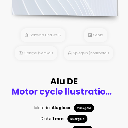
Schwarz und weiß
Sepia
Spiegel (vertikal)
Spiegeln (horizontal)
Alu DE
Motor cycle llustration color isolated art
Material
Aluglass
Rückgeld
Dicke
1 mm
Rückgeld