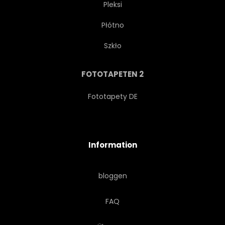
Pleksi
Płótno
PROBLEMLÖSUNG
Szkło
OPTIMIERUNG
COMPUTER
FOTOTAPETEN 2
CHIPS
ELEKTRONISCH
Fototapety DE
HIRN
INNOVATION
Information
INDUSTRIE
HAUPTPROZESSOR
bloggen
COMPUTERWESEN
FAQ
CYBERSPACE
INTELLIGENZ