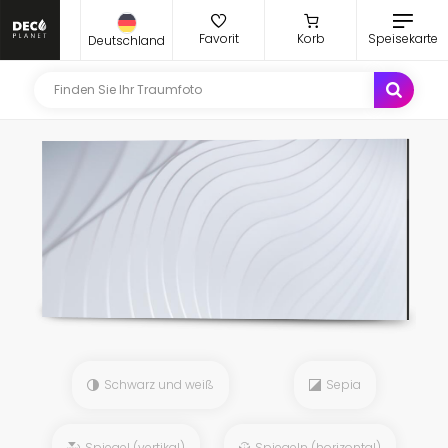
Favorit
Korb
Speisekarte
Deutschland
Schwarz und weiß
Sepia
Spiegel (vertikal)
Spiegeln (horizontal)