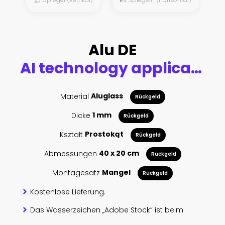
Alu DE
AI technology applications
Material
Aluglass
Rückgeld
Dicke
1 mm
Rückgeld
Kształt
Prostokąt
Rückgeld
Abmessungen
40 x 20 cm
Rückgeld
Montagesatz
Mangel
Rückgeld
Kostenlose Lieferung.
Das Wasserzeichen „Adobe Stock“ ist beim