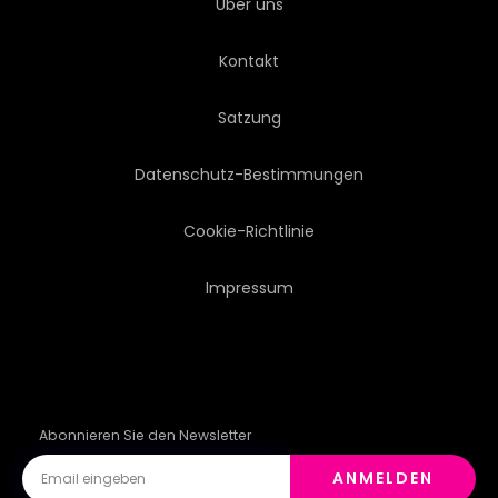
Über uns
GELEHRSAMKEIT
PROZESSOR
Kontakt
INGENIEURWESEN
Satzung
FUTURISTISCH
MANAGE
Datenschutz-Bestimmungen
FUNKTIONEN
Cookie-Richtlinie
Impressum
Abonnieren Sie den Newsletter
ANMELDEN