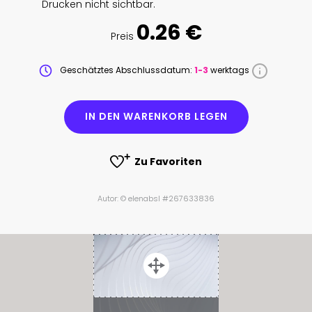
Drucken nicht sichtbar.
0.26 €
Preis
Geschätztes Abschlussdatum:
1-3
werktags
IN DEN WARENKORB LEGEN
Zu Favoriten
Autor: © elenabsl #267633836