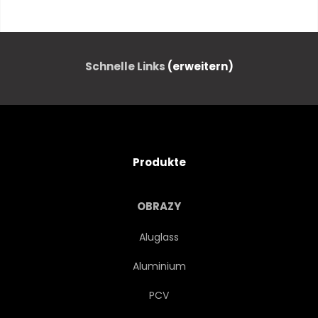
AUTOMATION
AR
AUFFÜHRUNG
SICHERHEIT
Schnelle Links
(erweitern)
PRODUKTIVITÄT
WEITERVERARBEITUNG
Produkte
STATISTIK
AUFGABE
OBRAZY
NETWORK
VERARBEITEN
Aluglass
Aluminium
TECHNOLOGIE
MASCHINE
PCV
ANWENDUNGEN
ISOMETRISCH